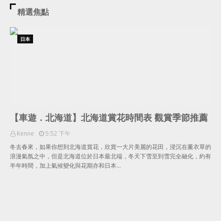
精選焦點
日本
【車遊．北海道】北海道賞花時間表 觀賞季節推薦
Kenne
5:52 下午
冬去春來，如果你想到北海道賞花，欣賞一大片美麗的花田，浸沉在薰衣草的
浪漫氣氛之中，但是北海道位於日本最北端，冬天下雪至到雪完全融化，約有
半年時間，加上氣候變化與花期亦和日本…