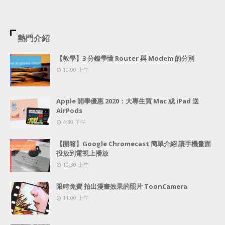
熱門介紹
【教學】3 分鐘學懂 Router 與 Modem 的分別
10:00 上午
Apple 開學優惠 2020：大專生買 Mac 或 iPad 送
AirPods
4:30 下午
【開箱】Google Chromecast 簡單介紹 讓手機畫面
投放到電視上播放
10:30 上午
限時免費 拍出漫畫效果的照片 ToonCamera
11:00 上午