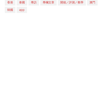
香港
泰國
專訪
專欄文章
開箱／評測／教學
澳門
韓國
app