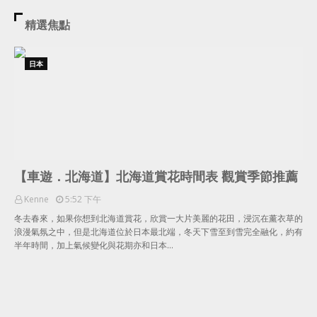
精選焦點
日本
【車遊．北海道】北海道賞花時間表 觀賞季節推薦
Kenne
5:52 下午
冬去春來，如果你想到北海道賞花，欣賞一大片美麗的花田，浸沉在薰衣草的
浪漫氣氛之中，但是北海道位於日本最北端，冬天下雪至到雪完全融化，約有
半年時間，加上氣候變化與花期亦和日本…