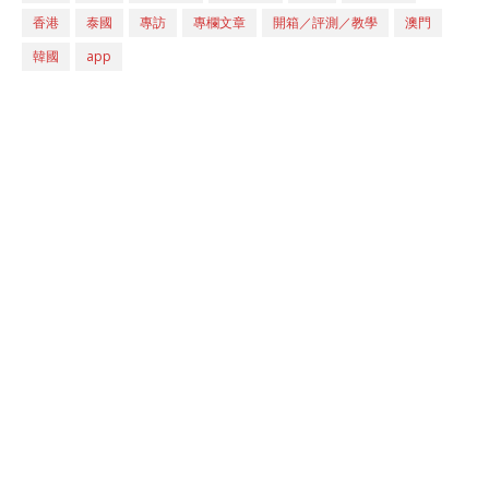
香港
泰國
專訪
專欄文章
開箱／評測／教學
澳門
韓國
app