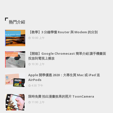
熱門介紹
【教學】3 分鐘學懂 Router 與 Modem 的分別
10:00 上午
【開箱】Google Chromecast 簡單介紹 讓手機畫面
投放到電視上播放
10:30 上午
Apple 開學優惠 2020：大專生買 Mac 或 iPad 送
AirPods
4:30 下午
限時免費 拍出漫畫效果的照片 ToonCamera
11:00 上午