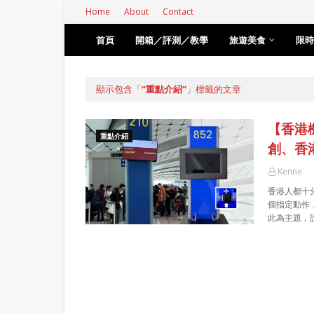
Home
About
Contact
首頁
開箱／評測／教學
旅遊美食
限時
顯示包含「
重點介紹
」標籤的文章
【香港
重點介紹
創、香
Kenne
香港人都十
個指定動作
此為主題，