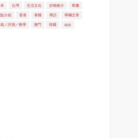
日本
台灣
生活文化
好物推介
希臘
重點介紹
香港
泰國
專訪
專欄文章
開箱／評測／教學
澳門
韓國
app