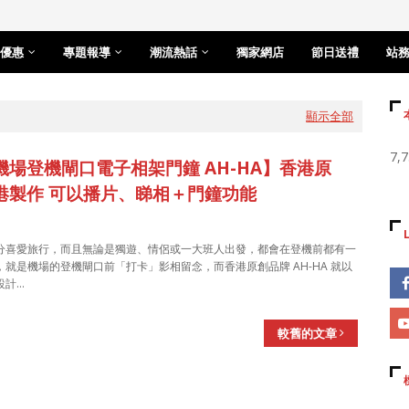
優惠
專題報導
潮流熱話
獨家網店
節日送禮
站
顯示全部
7,
機場登機閘口電子相架門鐘 AH-HA】香港原
港製作 可以播片、睇相＋門鐘功能
分喜愛旅行，而且無論是獨遊、情侶或一大班人出發，都會在登機前都有一
，就是機場的登機閘口前「打卡」影相留念，而香港原創品牌 AH-HA 就以
設計…
較舊的文章