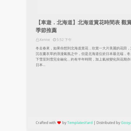
【車遊．北海道】北海道賞花時間表 觀
季節推薦
Kenne
5:52 下午
冬去春來，如果你想到北海道賞花，欣賞一大片美麗的花田，
沉在薰衣草的浪漫氣氛之中，但是北海道位於日本最北端，冬
下雪至到雪完全融化，約有半年時間，加上氣候變化與花期亦
日本…
Crafted with
by
TemplatesYard
| Distributed by
Gooya