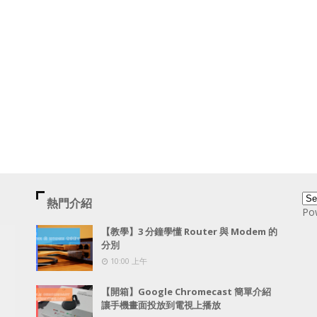
熱門介紹
Po
【教學】3 分鐘學懂 Router 與 Modem 的
分別
10:00 上午
【開箱】Google Chromecast 簡單介紹
讓手機畫面投放到電視上播放