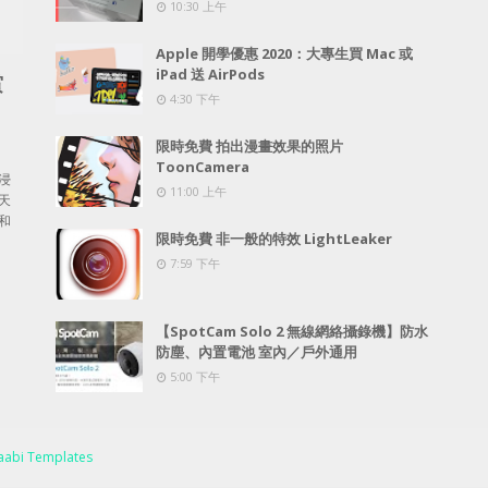
10:30 上午
Apple 開學優惠 2020：大專生買 Mac 或
iPad 送 AirPods
賞
4:30 下午
限時免費 拍出漫畫效果的照片
ToonCamera
浸
11:00 上午
天
和
限時免費 非一般的特效 LightLeaker
7:59 下午
【SpotCam Solo 2 無線網絡攝錄機】防水
防塵、內置電池 室內／戶外通用
5:00 下午
abi Templates