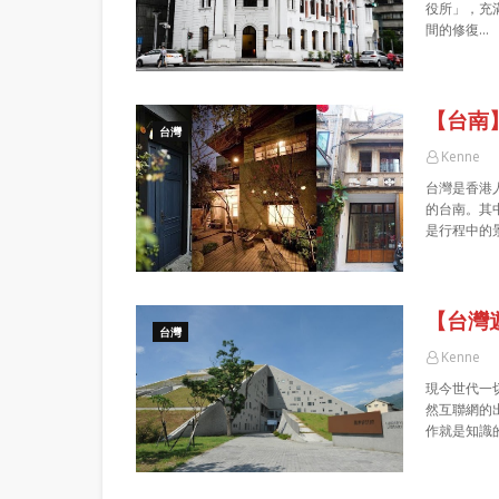
役所」，充
間的修復…
【台南
台灣
Kenne
台灣是香港
的台南。其
是行程中的
【台灣
台灣
Kenne
現今世代一
然互聯網的
作就是知識