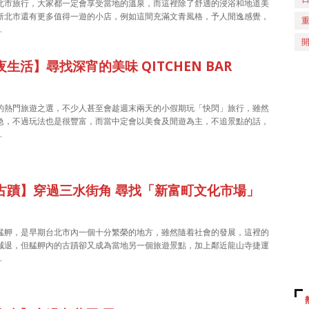
北市旅行，大家都一定會享受當地的溫泉，而這裡除了舒適的浸浴和地道美
新北市還有更多值得一遊的小店，例如這間充滿文青風格，予人閒逸感覺，
…
生活】尋找深宵的美味 QITCHEN BAR
的熱門旅遊之選，不少人甚至會趁週末兩天的小假期玩「快閃」旅行，雖然
急，不過玩法也是很豐富，而當中定會以美食及閒遊為主，不追景點的話，
…
古蹟】穿過三水街角 尋找「新富町文化市場」
艋舺，是早期台北市內一個十分繁榮的地方，雖然隨着社會的發展，這裡的
減退，但艋舺內的古蹟卻又成為當地另一個旅遊景點，加上鄰近龍山寺捷運
…