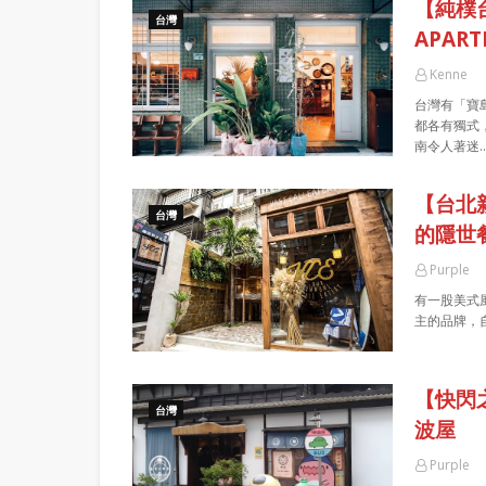
【純樸台
台灣
APAR
Kenne
台灣有「寶
都各有獨式
南令人著迷
【台北新
台灣
的隱世
Purple
有一股美式風
主的品牌，自
【快閃
台灣
波屋
Purple