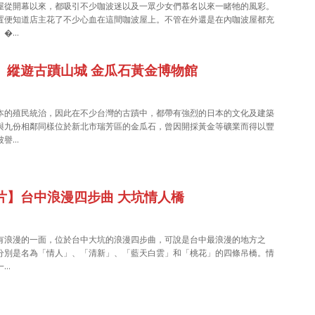
屋從開幕以來，都吸引不少咖波迷以及一眾少女們慕名以來一睹牠的風彩。
置便知道店主花了不少心血在這間咖波屋上。不管在外還是在內咖波屋都充
。�…
】縱遊古蹟山城 金瓜石黃金博物館
本的殖民統治，因此在不少台灣的古蹟中，都帶有強烈的日本的文化及建築
與九份相鄰同樣位於新北市瑞芳區的金瓜石，曾因開採黃金等礦業而得以豐
被譽…
片】台中浪漫四步曲 大坑情人橋
有浪漫的一面，位於台中大坑的浪漫四步曲，可說是台中最浪漫的地方之
分別是名為「情人」、「清新」、「藍天白雲」和「桃花」的四條吊橋。情
一…