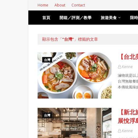
Home
About
Contact
首頁
開箱／評測／教學
旅遊美食
限時
顯示包含「
台灣
」標籤的文章
【台北
台灣
Kenne
滷物就是以
台灣無敵餐
本傳統風味
【新北旅
台灣
展悅浮
Kenne