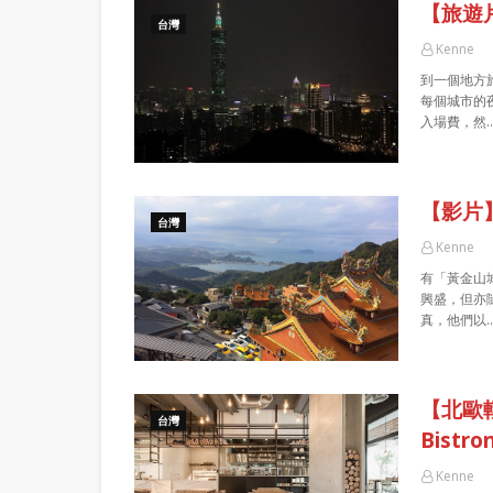
【旅遊
台灣
Kenne
到一個地方
每個城市的
入場費，然
【影片
台灣
Kenne
有「黃金山
興盛，但亦
真，他們以
【北歐輕
台灣
Bistr
Kenne