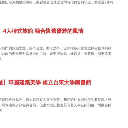
滿仿巴洛克的建築風格，處處散發出見證台灣時代轉變的味道，而經過2年時
】4大特式旅館 融合懷舊優雅的風情
人熱門的旅遊之選，除了台北、墾丁之外，近年很多人都會選擇去較為純樸
中台南的美食絕對是當地的主題，奇美博物館、林百貨、神農街、海安路更
景…
遊】華麗建築美學 國立台東大學圖書館
切都以科技為先，但如果沒有古來的智慧，我們的社會能夠得到發展嗎？雖
出現令獲得資訊變得容易，但書本的記載也是有着其存在的價值，而圖書館
的…