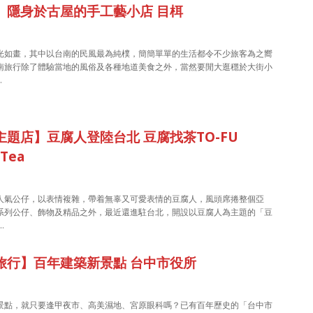
】隱身於古屋的手工藝小店 目栮
光如畫，其中以台南的民風最為純樸，簡簡單單的生活都令不少旅客為之嚮
南旅行除了體驗當地的風俗及各種地道美食之外，當然要閒大逛穩於大街小
…
主題店】豆腐人登陸台北 豆腐找茶TO-FU
 Tea
人氣公仔，以表情複雜，帶着無辜又可愛表情的豆腐人，風頭席捲整個亞
系列公仔、飾物及精品之外，最近還進駐台北，開設以豆腐人為主題的「豆
…
旅行】百年建築新景點 台中市役所
景點，就只要逢甲夜市、高美濕地、宮原眼科嗎？已有百年歷史的「台中市