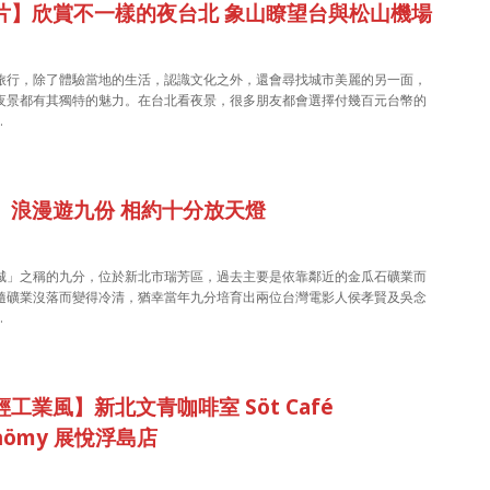
片】欣賞不一樣的夜台北 象山瞭望台與松山機場
旅行，除了體驗當地的生活，認識文化之外，還會尋找城市美麗的另一面，
夜景都有其獨特的魅力。在台北看夜景，很多朋友都會選擇付幾百元台幣的
…
】浪漫遊九份 相約十分放天燈
城」之稱的九分，位於新北市瑞芳區，過去主要是依靠鄰近的金瓜石礦業而
隨礦業沒落而變得冷清，猶幸當年九分培育出兩位台灣電影人侯孝賢及吳念
…
工業風】新北文青咖啡室 Söt Café
onömy 展悅浮島店