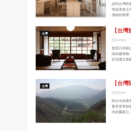
說到台灣的
地道美食之
酒綠的商業
【台灣
台灣
Kenne
曾受日本統
味的建築物
於花蓮文創
【台灣
台灣
Kenne
與台中的青
要享受寧靜
內的國家公