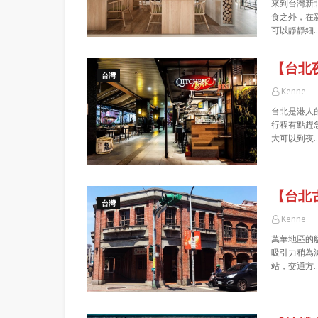
來到台灣新
食之外，在
可以靜靜細
【台北夜
台灣
Kenne
台北是港人
行程有點趕
大可以到夜
【台北
台灣
Kenne
萬華地區的
吸引力稍為
站，交通方