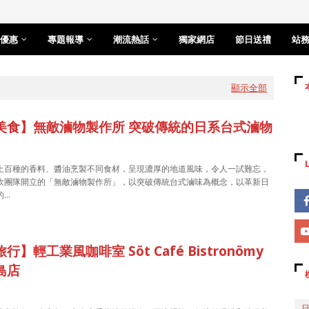
優惠
專題報導
潮流熱話
獨家網店
節日送禮
站
顯示全部
美食】無敵滷物製作所 突破傳統的日系台式滷物
上百種的香料、醬油烹製不同食材，呈現濃厚的地道風味，令人一試難忘，
飲團隊開立的「無敵滷物製作所」，以突破傳統台式滷味為概念，以革新日
的…
行】輕工業風咖啡室 Söt Café Bistronömy
島店