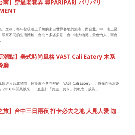
南】穿過老巷弄 尋PARIPARI パリパリ
TMENT
島」之稱，每年都吸引上千萬的來自世界各地的旅客，而台北、中、南三區
，帶來不同的生活體驗，台北市多姿多彩，台中地大物博，景色怡人，而台
…
潮點】美式時尚風格 VAST Cali Eatery 木系
餐廳
氣進入台北鬧市，位於東區巷弄裡的「VAST Cali Eatery」，原先而衝浪為
 2016 年開業以來，一直主打「共主、共享」的概念，成為…
之旅】台中三日兩夜 打卡必去之地 人見人愛 咖