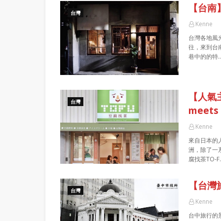
【台南
台灣
Kenne
台灣各地風
往，來到台
巷中的的特
【人氣
台灣
meets
Kenne
來自日本的
洲，除了一
腐找茶TO-F
【台灣
台灣
Kenne
台中旅行的