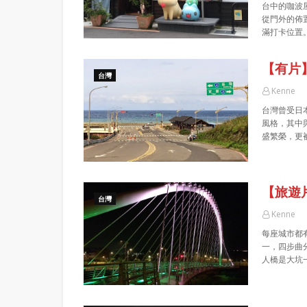
台中的咖波
從門外的佈
滿打卡位置
【有片
台灣
Kenne
台灣曾受日
風格，其中
盛繁榮，更
【旅遊
台灣
Kenne
每座城市都
一，四步曲
人橋是大坑