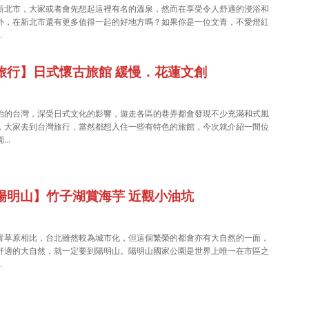
新北市，大家或者會先想起這裡有名的溫泉，然而在享受令人舒適的浸浴和
外，在新北市還有更多值得一起的好地方嗎？如果你是一位文青，不愛燈紅
…
旅行】日式懷古旅館 緩慢．花蓮文創
治的台灣，深受日式文化的影響，遊走各區的巷弄都會發現不少充滿和式風
，大家去到台灣旅行，當然都想入住一些有特色的旅館，今次就介紹一間位
園…
陽明山】竹子湖賞海芋 近觀小油坑
青草原相比，台北雖然較為城市化，但這個繁榮的都會亦有大自然的一面，
舒適的大自然，就一定要到陽明山。陽明山國家公園是世界上唯一在市區之
…