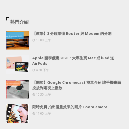
熱門介紹
【教學】3 分鐘學懂 Router 與 Modem 的分別
10:00 上午
Apple 開學優惠 2020：大專生買 Mac 或 iPad 送
AirPods
4:30 下午
【開箱】Google Chromecast 簡單介紹 讓手機畫面
投放到電視上播放
10:30 上午
限時免費 拍出漫畫效果的照片 ToonCamera
11:00 上午