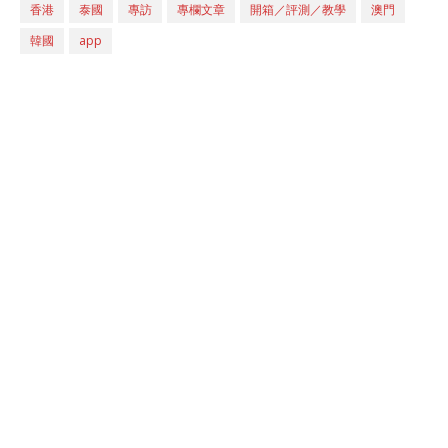
香港
泰國
專訪
專欄文章
開箱／評測／教學
澳門
韓國
app