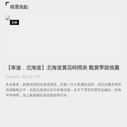
精選焦點
日本
【車遊．北海道】北海道賞花時間表 觀賞季節推薦
Kenne
5:52 下午
冬去春來，如果你想到北海道賞花，欣賞一大片美麗的花田，浸沉在薰衣草的
浪漫氣氛之中，但是北海道位於日本最北端，冬天下雪至到雪完全融化，約有
半年時間，加上氣候變化與花期亦和日本…