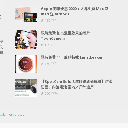
Apple 開學優惠 2020：大專生買 Mac 或
iPad 送 AirPods
賞
4:30 下午
限時免費 拍出漫畫效果的照片
ToonCamera
浸
11:00 上午
天
和
限時免費 非一般的特效 LightLeaker
7:59 下午
【SpotCam Solo 2 無線網絡攝錄機】防水
防塵、內置電池 室內／戶外通用
5:00 下午
abi Templates