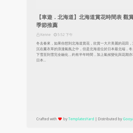
【車遊．北海道】北海道賞花時間表 觀
季節推薦
Kenne
5:52 下午
冬去春來，如果你想到北海道賞花，欣賞一大片美麗的花田，
沉在薰衣草的浪漫氣氛之中，但是北海道位於日本最北端，冬
下雪至到雪完全融化，約有半年時間，加上氣候變化與花期亦
日本…
Crafted with
by
TemplatesYard
| Distributed by
Gooya