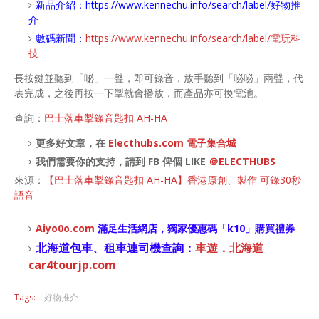
新品介紹：
https://www.kennechu.info/search/label/好物推
介
數碼新聞：
https://www.kennechu.info/search/label/電玩科
技
長按鍵並聽到「咇」一聲，即可錄音，放手聽到「咇咇」兩聲，代
表完成，之後再按一下掣就會播放，而產品亦可換電池。
查詢：
巴士落車掣錄音匙扣 AH-HA
更多好文章，在
Electhubs.com 電子集合城
我們需要你的支持，請到 FB 俾個 LIKE
＠ELECTHUBS
來源：
【巴士落車掣錄音匙扣 AH-HA】香港原創、製作 可錄30秒
語音
Aiyo0o
.com
滿足生活網店，
獨家優惠碼「
k10
」購買禮券
北海道包車、租車連司機查詢：
車遊．北海道
car4tourjp.com
Tags:
好物推介