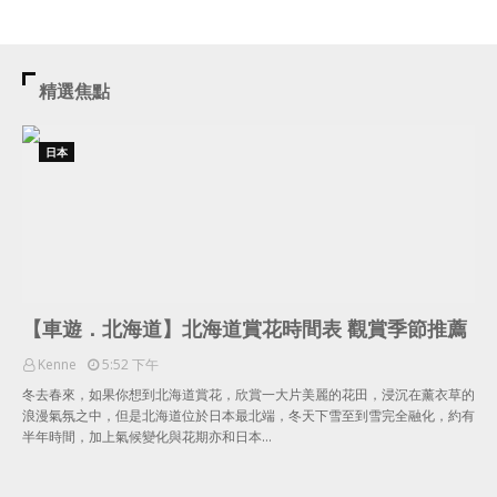
精選焦點
日本
【車遊．北海道】北海道賞花時間表 觀賞季節推薦
Kenne
5:52 下午
冬去春來，如果你想到北海道賞花，欣賞一大片美麗的花田，浸沉在薰衣草的
浪漫氣氛之中，但是北海道位於日本最北端，冬天下雪至到雪完全融化，約有
半年時間，加上氣候變化與花期亦和日本…