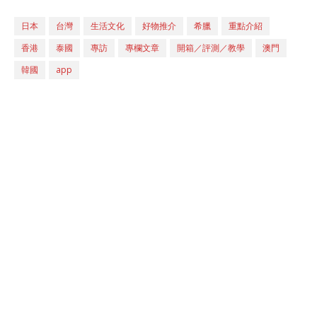
日本
台灣
生活文化
好物推介
希臘
重點介紹
香港
泰國
專訪
專欄文章
開箱／評測／教學
澳門
韓國
app