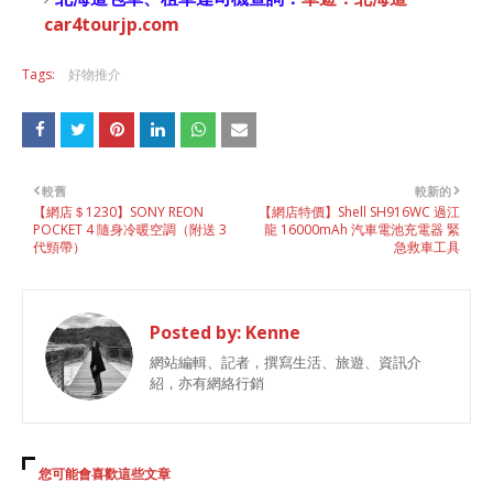
car4tourjp.com
Tags:
好物推介
較舊
較新的
【網店＄1230】SONY REON
【網店特價】Shell SH916WC 過江
POCKET 4 隨身冷暖空調（附送 3
龍 16000mAh 汽車電池充電器 緊
代頸帶）
急救車工具
Posted by:
Kenne
網站編輯、記者，撰寫生活、旅遊、資訊介
紹，亦有網絡行銷
您可能會喜歡這些文章