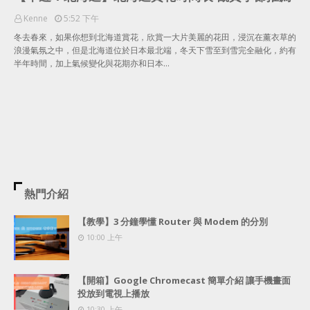
Kenne
5:52 下午
冬去春來，如果你想到北海道賞花，欣賞一大片美麗的花田，浸沉在薰衣草的
浪漫氣氛之中，但是北海道位於日本最北端，冬天下雪至到雪完全融化，約有
半年時間，加上氣候變化與花期亦和日本…
熱門介紹
【教學】3 分鐘學懂 Router 與 Modem 的分別
10:00 上午
【開箱】Google Chromecast 簡單介紹 讓手機畫面
投放到電視上播放
10:30 上午