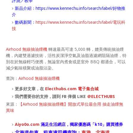
評測／教學
新品介紹：
https://www.kennechu.info/search/label/好物推
介
數碼新聞：
https://www.kennechu.info/search/label/電玩科
技
Airhood 無線抽油煙機
轉速最高可達 5,000 轉，媲美傳統抽油煙
機，內建雙過濾技術，活性炭潔淨空氣及油脂過濾網阻隔油煙，特
別在於無線輕巧便携，無論室內煮食或是室外 BBQ 都適合，可以
減少氣味積聚或油脂沾染。
查詢：
Airhood 無線抽油煙機
更多好文章，在
Electhubs.com 電子集合城
我們需要你的支持，請到 FB 俾個 LIKE
＠ELECTHUBS
來源：
【Airhood 無線抽油煙機】開放式單位最合用 抽走油煙無
異味
Aiyo0o
.com
滿足生活網店，
獨家優惠碼「
k10
」購買禮券
北海道包車、租車連司機查詢：
車遊．北海道