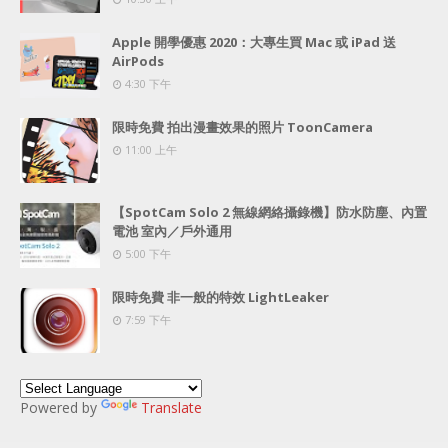
Apple 開學優惠 2020：大專生買 Mac 或 iPad 送
AirPods
4:30 下午
限時免費 拍出漫畫效果的照片 ToonCamera
11:00 上午
【SpotCam Solo 2 無線網絡攝錄機】防水防塵、內置
電池 室內／戶外通用
5:00 下午
限時免費 非一般的特效 LightLeaker
7:59 下午
Powered by
Translate