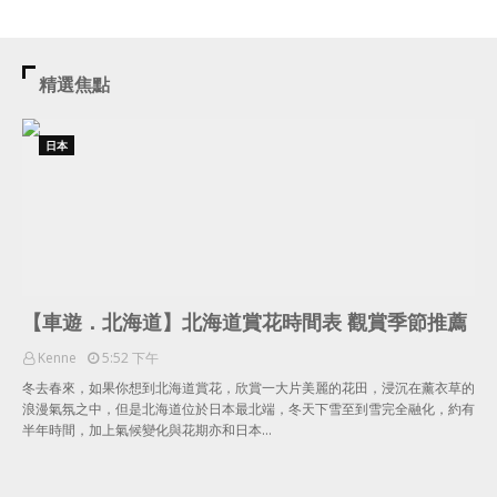
精選焦點
日本
【車遊．北海道】北海道賞花時間表 觀賞季節推薦
Kenne
5:52 下午
冬去春來，如果你想到北海道賞花，欣賞一大片美麗的花田，浸沉在薰衣草的
浪漫氣氛之中，但是北海道位於日本最北端，冬天下雪至到雪完全融化，約有
半年時間，加上氣候變化與花期亦和日本…