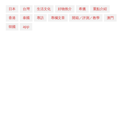
日本
台灣
生活文化
好物推介
希臘
重點介紹
香港
泰國
專訪
專欄文章
開箱／評測／教學
澳門
韓國
app