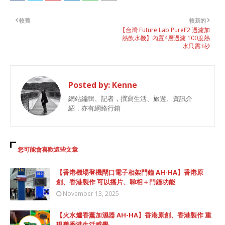
較舊
較新的
【台灣 Future Lab PureF2 過濾加
熱飲水機】內置4層過濾 100度熱
水只需3秒
Posted by:
Kenne
網站編輯、記者，撰寫生活、旅遊、資訊介
紹，亦有網絡行銷
您可能會喜歡這些文章
【香港機場登機閘口電子相架門鐘 AH-HA】香港原
創、香港製作 可以播片、睇相＋門鐘功能
November 13, 2025
【火水爐香薰加濕器 AH-HA】香港原創、香港製作 重
現舊香港生活感覺