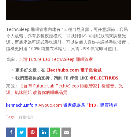
TechASleep 睡眠管家內建有 12 種自然音頻，可任意調節，容易
令人放鬆，亦有多種夜燈模式，可以針對不同睡眠狀態來調整光
源，而底座為可調式香氛設計，可以依個人喜好去調整香味濃度，
隨機更附送 100% 純薰衣草精油，只需 USB 供電即可使用。
查詢：
台灣 Future Lab TechASleep 睡眠管家
更多好文章，在
Electhubs.com 電子集合城
我們需要你的支持，請到 FB 俾個 LIKE
＠ELECTHUBS
來源：
【台灣 Future Lab TechASleep 睡眠管家】從聲音、光
源、氣味開始 改善你的睡眠品質
kennechu.info X
Aiyo0o
.com
獨家優惠碼「
k10
」購買禮券
Tags:
好物推介