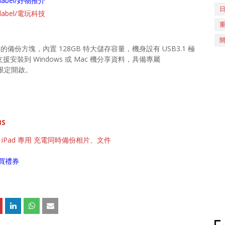
ch/label/好物推介
ch/label/電玩科技
 而設的備份方塊，內置 128GB 特大儲存容量，機身設有 USB3.1 極
時支援安裝到 Windows 或 Mac 機分享資料，具備專屬
D 限定開啟。
BS
Phone、iPad 專用 充電同時備份相片、文件
買禮券