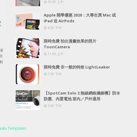
10:30 上午
Apple 開學優惠 2020：大專生買 Mac 或
iPad 送 AirPods
賞
4:30 下午
限時免費 拍出漫畫效果的照片
ToonCamera
浸
11:00 上午
天
和
限時免費 非一般的特效 LightLeaker
7:59 下午
【SpotCam Solo 2 無線網絡攝錄機】防水
防塵、內置電池 室內／戶外通用
5:00 下午
abi Templates