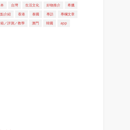
日本
台灣
生活文化
好物推介
希臘
重點介紹
香港
泰國
專訪
專欄文章
開箱／評測／教學
澳門
韓國
app