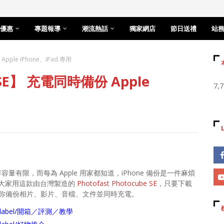
優惠
專題報導
潮流熱話
獨家網店
節日送禮
站
Apple iPhone、iPad 專用
e SE】 充電同時備份 Apple
7,
量有限，而每為 Apple 用家都知道，iPhone 備份是一件麻煩
大家用這款由台灣製造的
Photofast Photocube SE
，只要下載
為你備份相片、影片、音檔、文件並同時充電。
arch/label/開箱／評測／教學