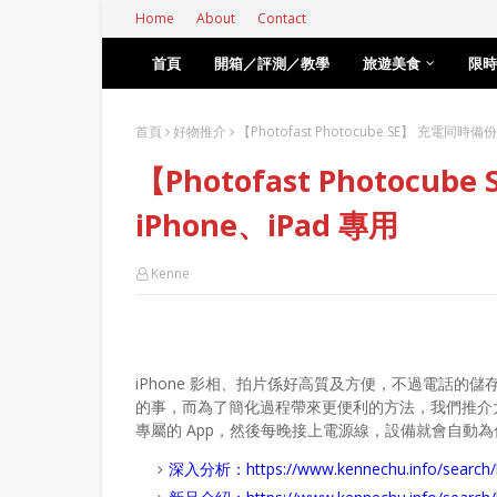
Home
About
Contact
首頁
開箱／評測／教學
旅遊美食
限時
首頁
好物推介
【Photofast Photocube SE】 充電同時備份 
【Photofast Photocub
iPhone、iPad 專用
Kenne
iPhone 影相、拍片係好高質及方便，不過電話的儲存容
的事，而為了簡化過程帶來更便利的方法，我們推介
專屬的 App，然後每晚接上電源線，設備就會自動
深入分析：
https://www.kennechu.info/se