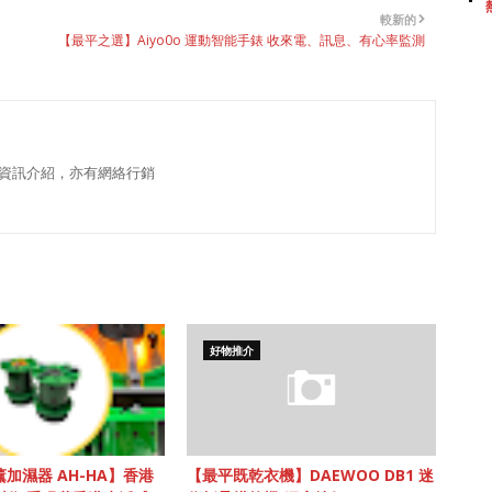
較新的
、
【最平之選】Aiyo0o 運動智能手錶 收來電、訊息、有心率監測
資訊介紹，亦有網絡行銷
好物推介
加濕器 AH-HA】香港
【最平既乾衣機】DAEWOO DB1 迷