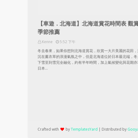
【車遊．北海道】北海道賞花時間表 觀
季節推薦
Kenne
5:52 下午
冬去春來，如果你想到北海道賞花，欣賞一大片美麗的花田，
沉在薰衣草的浪漫氣氛之中，但是北海道位於日本最北端，冬
下雪至到雪完全融化，約有半年時間，加上氣候變化與花期亦
日本…
Crafted with
by
TemplatesYard
| Distributed by
Gooya