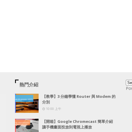
熱門介紹
Po
【教學】3 分鐘學懂 Router 與 Modem 的
分別
10:00 上午
【開箱】Google Chromecast 簡單介紹
讓手機畫面投放到電視上播放