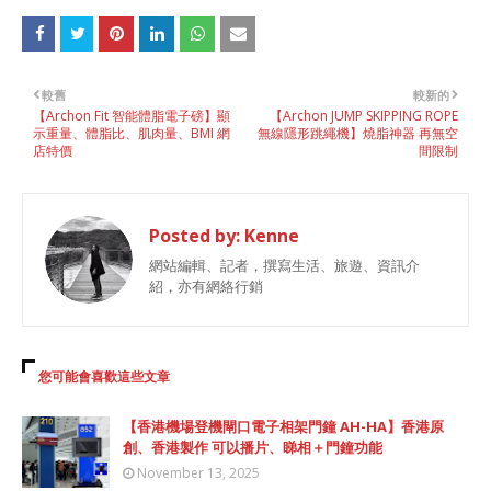
較舊
較新的
【Archon Fit 智能體脂電子磅】顯
【Archon JUMP SKIPPING ROPE
示重量、體脂比、肌肉量、BMI 網
無線隱形跳繩機】燒脂神器 再無空
店特價
間限制
Posted by:
Kenne
網站編輯、記者，撰寫生活、旅遊、資訊介
紹，亦有網絡行銷
您可能會喜歡這些文章
【香港機場登機閘口電子相架門鐘 AH-HA】香港原
創、香港製作 可以播片、睇相＋門鐘功能
November 13, 2025