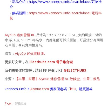
新品介紹：
https://www.kennechu.info/search/label/好物推
介
數碼新聞：
https://www.kennechu.info/search/label/電玩科
技
Aiyo0o 迷你雪櫃 8L
尺寸為 19.5 x 27 x 29 CM，大約可放 8 罐汽
水 或 4 支 500 ml 樽裝水，內部兼備可拆式層架，可靈活分為兩層
或單層，令到實用性更高。
購買：
Aiyo0o 迷你雪櫃 8L
更多好文章，在
Electhubs.com 電子集合城
我們需要你的支持，請到 FB 俾個 LIKE
＠ELECTHUBS
來源：
【車用、家用】Aiyo0o 迷你雪櫃 8L 放飯盒、生果、飲品
kennechu.info X
Aiyo0o
.com
獨家優惠碼「
k10
」購買禮券
Tags:
好物推介