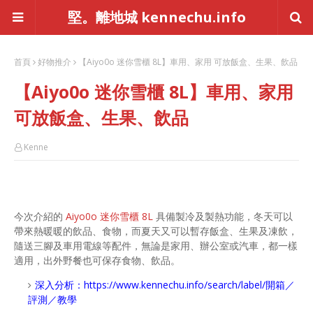
堅。離地城 kennechu.info
首頁
好物推介
【Aiyo0o 迷你雪櫃 8L】車用、家用 可放飯盒、生果、飲品
【Aiyo0o 迷你雪櫃 8L】車用、家用
可放飯盒、生果、飲品
Kenne
今次介紹的
Aiyo0o 迷你雪櫃 8L
具備製冷及製熱功能，冬天可以
帶來熱暖暖的飲品、食物，而夏天又可以暫存飯盒、生果及凍飲，
隨送三腳及車用電線等配件，無論是家用、辦公室或汽車，都一樣
適用，出外野餐也可保存食物、飲品。
深入分析：
https://www.kennechu.info/search/label/開箱／
評測／教學