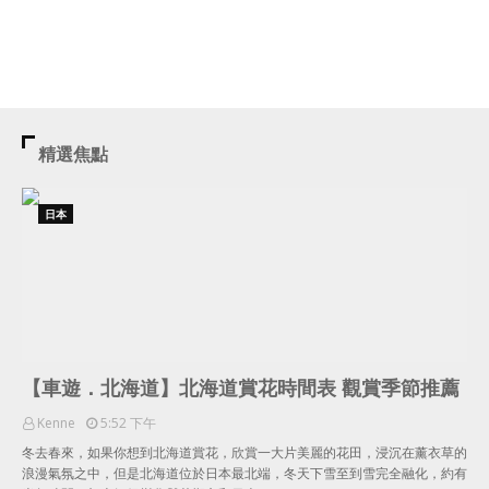
精選焦點
日本
【車遊．北海道】北海道賞花時間表 觀賞季節推薦
Kenne
5:52 下午
冬去春來，如果你想到北海道賞花，欣賞一大片美麗的花田，浸沉在薰衣草的
浪漫氣氛之中，但是北海道位於日本最北端，冬天下雪至到雪完全融化，約有