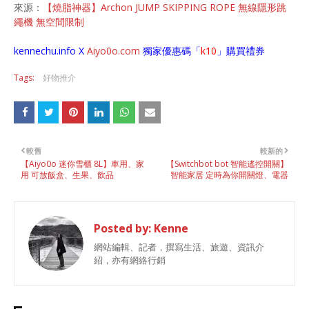
來源：
【燒脂神器】Archon JUMP SKIPPING ROPE 無線隱形跳
繩機 無空間限制
kennechu.info X
Aiyo0o
.com
獨家優惠碼「
k10
」購買禮券
Tags:
好物推介
較舊
較新的
【Aiyo0o 迷你雪櫃 8L】車用、家
【Switchbot bot 智能遙控開關】
用 可放飯盒、生果、飲品
智能家居 定時為你開關燈、電器
Posted by:
Kenne
網站編輯、記者，撰寫生活、旅遊、資訊介
紹，亦有網絡行銷