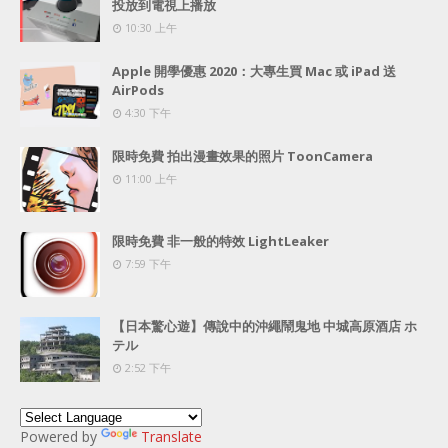
投放到電視上播放
10:30 上午
Apple 開學優惠 2020：大專生買 Mac 或 iPad 送
AirPods
4:30 下午
限時免費 拍出漫畫效果的照片 ToonCamera
11:00 上午
限時免費 非一般的特效 LightLeaker
7:59 下午
【日本驚心遊】傳說中的沖繩鬧鬼地 中城高原酒店 ホ
テル
2:52 下午
Powered by
Translate