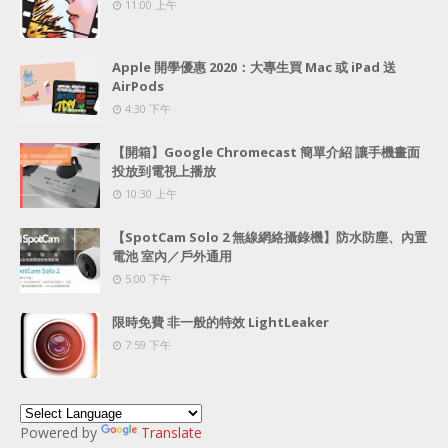
11:00 上午
Apple 開學優惠 2020：大專生買 Mac 或 iPad 送
AirPods
4:30 下午
【開箱】Google Chromecast 簡單介紹 讓手機畫面
投放到電視上播放
10:30 上午
【SpotCam Solo 2 無線網絡攝錄機】防水防塵、內置
電池 室內／戶外通用
5:00 下午
限時免費 非一般的特效 LightLeaker
7:59 下午
Powered by
Translate