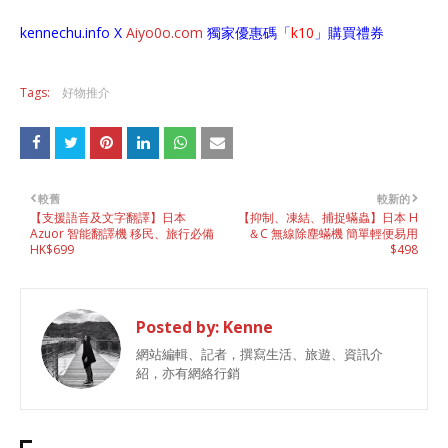
kennechu.info X
Aiyo0o
.com
獨家優惠碼「
k10
」購買禮券
Tags:
好物推介
較舊
較新的
【支援語音及文字翻譯】日本
【抑制、凍結、捕捉蟎蟲】日本 H
Azuor 智能翻譯機 移民、旅行必備
＆C 無線除塵蟎機 簡單輕便易用
HK$699
$498
Posted by:
Kenne
網站編輯、記者，撰寫生活、旅遊、資訊介
紹，亦有網絡行銷