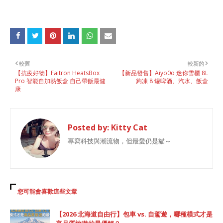
較舊
較新的
【抗疫好物】Faitron HeatsBox
【新品發售】Aiyo0o 迷你雪櫃 8L
Pro 智能自加熱飯盒 自己帶飯最健
夠凍 8 罐啤酒、汽水、飯盒
康
Posted by:
Kitty Cat
專寫科技與潮流物，但最愛仍是貓～
您可能會喜歡這些文章
【2026 北海道自由行】包車 vs. 自駕遊，哪種模式才是