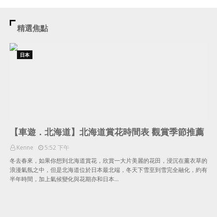
精選焦點
日本
【車遊．北海道】北海道賞花時間表 觀賞季節推薦
Kenne
5:52 下午
冬去春來，如果你想到北海道賞花，欣賞一大片美麗的花田，浸沉在薰衣草的
浪漫氣氛之中，但是北海道位於日本最北端，冬天下雪至到雪完全融化，約有
半年時間，加上氣候變化與花期亦和日本…