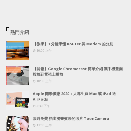
熱門介紹
【教學】3 分鐘學懂 Router 與 Modem 的分別
10:00 上午
【開箱】Google Chromecast 簡單介紹 讓手機畫面
投放到電視上播放
10:30 上午
Apple 開學優惠 2020：大專生買 Mac 或 iPad 送
AirPods
4:30 下午
限時免費 拍出漫畫效果的照片 ToonCamera
11:00 上午