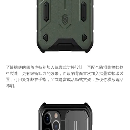
至於機殼的四角也特別加入氣囊式防摔設計，再配合防滑防撞軟物
料製造，更有緩衝卸力的效果，而殼的背面首次加入摺疊式扣環裝
置，可用於穿戴在手指，又或是當成活動式支架，放便你橫放電話
睇劇。