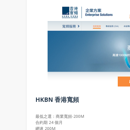
HKBN 香港寬頻
最低之選：商業寬頻-200M
合約期 24 個月
網速 200M