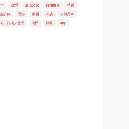
日本
台灣
生活文化
好物推介
希臘
重點介紹
香港
泰國
專訪
專欄文章
開箱／評測／教學
澳門
韓國
app