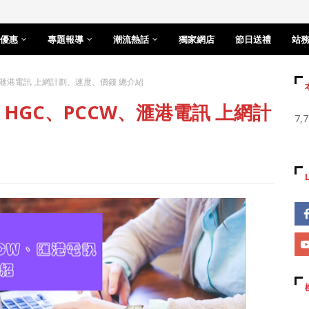
優惠
專題報導
潮流熱話
獨家網店
節日送禮
站
W、滙港電訊 上網計劃、速度、價錢 總介紹
N、HGC、PCCW、滙港電訊 上網計
7,