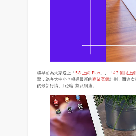
繼早前為大家送上「
5G 上網 Plan
」、「
4G 無限上
擊，為各大中小企報導最新的
商業寬頻
計劃，而這次將
的最新行情、服務計劃及網速。