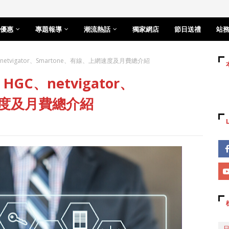
優惠
專題報導
潮流熱話
獨家網店
節日送禮
站
netvigator、Smartone、有線、上網速度及月費總介紹
GC、netvigator、
速度及月費總介紹