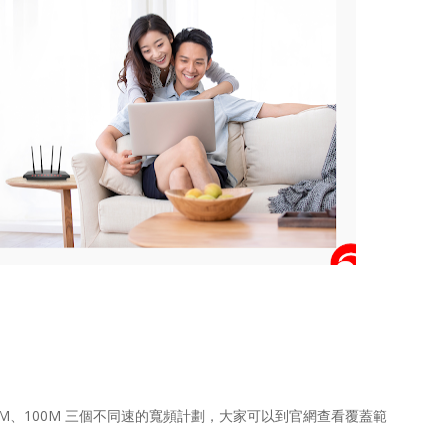
、500M、100M 三個不同速的寬頻計劃，大家可以到官網查看覆蓋範