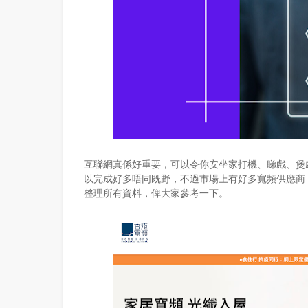
互聯網真係好重要，可以令你安坐家打機、睇戲、煲劇、仲
以完成好多唔同既野，不過市場上有好多寬頻供應商
整理所有資料，俾大家參考一下。