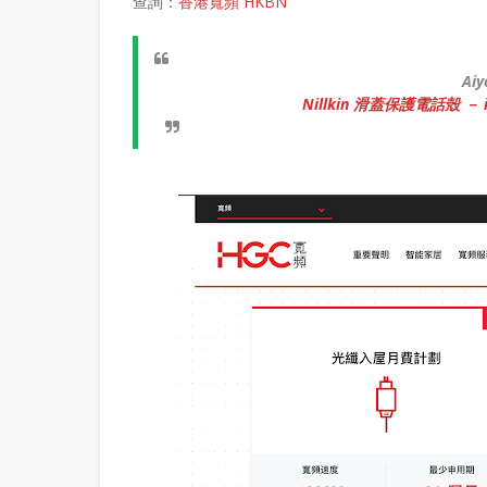
查詢：
香港寬頻 HKBN
Ai
Nillkin 滑蓋保護電話殼 － iPh