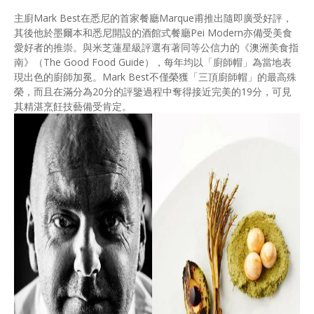
主廚Mark Best在悉尼的首家餐廳Marque甫推出隨即廣受好評，
其後他於墨爾本和悉尼開設的酒館式餐廳Pei Modern亦備受美食
愛好者的推崇。與米芝蓮星級評選有著同等公信力的《澳洲美食指
南》（The Good Food Guide），每年均以「廚師帽」為當地表
現出色的廚師加冕。Mark Best不僅榮獲「三頂廚師帽」的最高殊
榮，而且在滿分為20分的評鑒過程中奪得接近完美的19分，可見
其精湛烹飪技藝備受肯定。