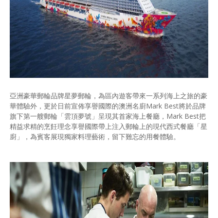
亞洲豪華郵輪品牌星夢郵輪，為區內遊客帶來一系列海上之旅的豪
華體驗外，更於日前宣佈享譽國際的澳洲名廚Mark Best將於品牌
旗下第一艘郵輪「雲頂夢號」呈現其首家海上餐廳，Mark Best把
精益求精的烹飪理念享譽國際帶上注入郵輪上的現代西式餐廳「星
廚」，為賓客展現獨家料理藝術，留下難忘的用餐體驗。