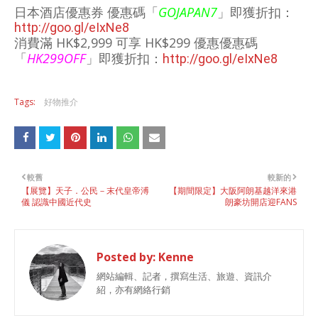
日本酒店優惠券 優惠碼「
GOJAPAN7
」
即獲折扣：
http://goo.gl/eIxNe8
消費滿 HK$2,999 可享 HK$299 優惠
優惠碼
「
HK299OFF
」即獲折扣：
http://goo.gl/eIxNe8
Tags:
好物推介
較舊
較新的
【展覽】天子．公民－末代皇帝溥
【期間限定】大阪阿朗基越洋來港
儀 認識中國近代史
朗豪坊開店迎FANS
Posted by:
Kenne
網站編輯、記者，撰寫生活、旅遊、資訊介
紹，亦有網絡行銷