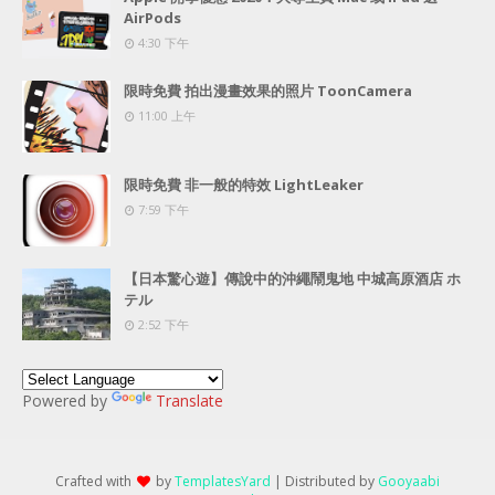
AirPods
4:30 下午
限時免費 拍出漫畫效果的照片 ToonCamera
11:00 上午
限時免費 非一般的特效 LightLeaker
7:59 下午
【日本驚心遊】傳說中的沖繩鬧鬼地 中城高原酒店 ホ
テル
2:52 下午
Powered by
Translate
Crafted with
by
TemplatesYard
| Distributed by
Gooyaabi