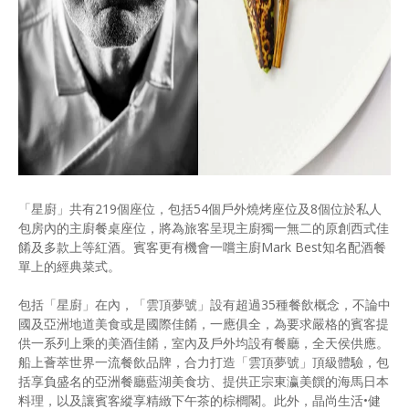
「星廚」共有219個座位，包括54個戶外燒烤座位及8個位於私人
包房內的主廚餐桌座位，將為旅客呈現主廚獨一無二的原創西式佳
餚及多款上等紅酒。賓客更有機會一嚐主廚Mark Best知名配酒餐
單上的經典菜式。
包括「星廚」在內，「雲頂夢號」設有超過35種餐飲概念，不論中
國及亞洲地道美食或是國際佳餚，一應俱全，為要求嚴格的賓客提
供一系列上乘的美酒佳餚，室內及戶外均設有餐廳，全天侯供應。
船上薈萃世界一流餐飲品牌，合力打造「雲頂夢號」頂級體驗，包
括享負盛名的亞洲餐廳藍湖美食坊、提供正宗東瀛美饌的海馬日本
料理，以及讓賓客縱享精緻下午茶的棕櫚閣。此外，晶尚生活•健