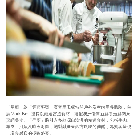
「星廚」為「雲頂夢號」賓客呈現獨特的戶外及室內用餐體驗，主
廚Mark Best擅長以嚴選當造食材，搭配澳洲優質新鮮養殖鮮肉來
烹調美食。「星廚」將引入多款源自澳洲的精選食材，包括牛肉、
羊肉、河魚及時令海鮮，炮製融匯東西方風味的佳餚，為賓客呈現
一場多感官的極致盛宴。