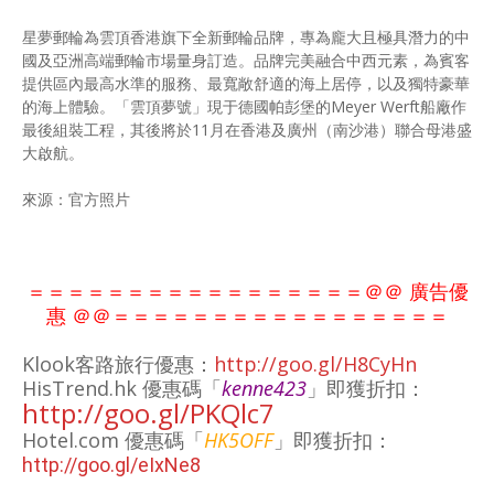
星夢郵輪為雲頂香港旗下全新郵輪品牌，專為龐大且極具潛力的中
國及亞洲高端郵輪市場量身訂造。品牌完美融合中西元素，為賓客
提供區內最高水準的服務、最寬敞舒適的海上居停，以及獨特豪華
的海上體驗。「雲頂夢號」現于德國帕彭堡的Meyer Werft船廠作
最後組裝工程，其後將於11月在香港及廣州（南沙港）聯合母港盛
大啟航。
來源：官方照片
＝＝＝＝＝＝＝＝＝＝＝＝＝＝＝＝＝＠＠ 廣告優
惠 ＠＠
＝＝＝＝＝＝＝＝＝＝＝
＝＝＝＝
＝＝
Klook客路旅行優惠：
http://goo.gl/H8CyHn
HisTrend.hk 優惠碼「
kenne423
」即獲折扣：
http://goo.gl/PKQlc7
Hotel.com
優惠碼「
HK5OFF
」即獲折扣：
http://goo.gl/eIxNe8