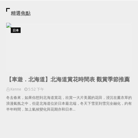
精選焦點
日本
【車遊．北海道】北海道賞花時間表 觀賞季節推薦
Kenne
5:52 下午
冬去春來，如果你想到北海道賞花，欣賞一大片美麗的花田，浸沉在薰衣草的
浪漫氣氛之中，但是北海道位於日本最北端，冬天下雪至到雪完全融化，約有
半年時間，加上氣候變化與花期亦和日本…