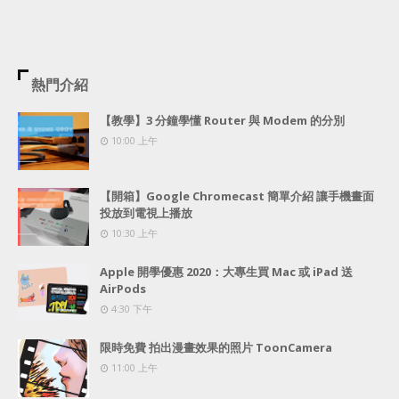
熱門介紹
【教學】3 分鐘學懂 Router 與 Modem 的分別
10:00 上午
【開箱】Google Chromecast 簡單介紹 讓手機畫面
投放到電視上播放
10:30 上午
Apple 開學優惠 2020：大專生買 Mac 或 iPad 送
AirPods
4:30 下午
限時免費 拍出漫畫效果的照片 ToonCamera
11:00 上午