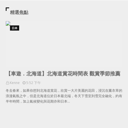
精選焦點
日本
【車遊．北海道】北海道賞花時間表 觀賞季節推薦
Kenne
5:52 下午
冬去春來，如果你想到北海道賞花，欣賞一大片美麗的花田，浸沉在薰衣草的
浪漫氣氛之中，但是北海道位於日本最北端，冬天下雪至到雪完全融化，約有
半年時間，加上氣候變化與花期亦和日本…