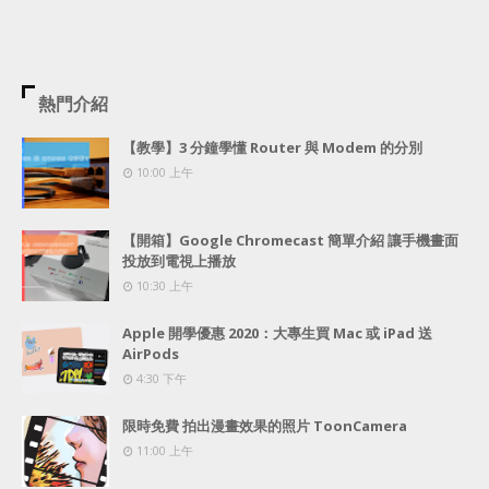
熱門介紹
【教學】3 分鐘學懂 Router 與 Modem 的分別
10:00 上午
【開箱】Google Chromecast 簡單介紹 讓手機畫面
投放到電視上播放
10:30 上午
Apple 開學優惠 2020：大專生買 Mac 或 iPad 送
AirPods
4:30 下午
限時免費 拍出漫畫效果的照片 ToonCamera
11:00 上午