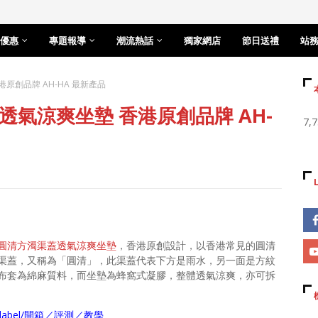
優惠
專題報導
潮流熱話
獨家網店
節日送禮
站
原創品牌 AH-HA 最新產品
氣涼爽坐墊 香港原創品牌 AH-
7,
圓清方濁渠蓋透氣涼爽坐墊
，香港原創設計，以香港常見的圓清
渠蓋，又稱為「圓清」，此渠蓋代表下方是雨水，另一面是方紋
布套為綿麻質料，而坐墊為蜂窩式凝膠，整體透氣涼爽，亦可拆
arch/label/開箱／評測／教學