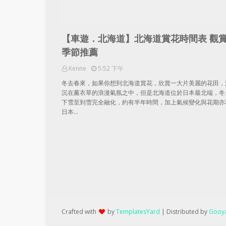
【車遊．北海道】北海道賞花時間表 觀
季節推薦
Kenne
5:52 下午
冬去春來，如果你想到北海道賞花，欣賞一大片美麗的花田，
沉在薰衣草的浪漫氣氛之中，但是北海道位於日本最北端，冬
下雪至到雪完全融化，約有半年時間，加上氣候變化與花期亦
日本…
Crafted with
by
TemplatesYard
| Distributed by
Gooya