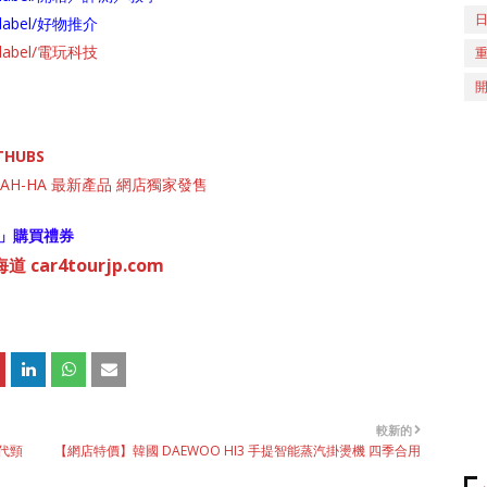
ch/label/好物推介
ch/label/電玩科技
THUBS
H-HA 最新產品 網店獨家發售
」購買禮券
 car4tourjp.com
較新的
 代頸
【網店特價】韓國 DAEWOO HI3 手提智能蒸汽掛燙機 四季合用