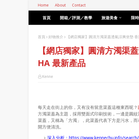
Home
About
Contact
首頁
開箱／評測／教學
旅遊美食
限時
首頁
好物推介
【網店獨家】圓清方濁渠蓋透氣涼爽坐墊 香港
【網店獨家】圓清方濁渠蓋透
HA 最新產品
Kenne
每天走在街上的你，又有沒有留意渠蓋這種東西呢？
方濁渠蓋為主題，採用雙面式印刷技術，一邊是圓紋
渠蓋，又稱為「方濁」，此渠蓋代表下方是污水，而
開方便清洗。
深入分析：
https://www.kennechu.info/se