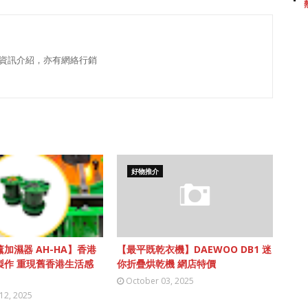
資訊介紹，亦有網絡行銷
好物推介
加濕器 AH-HA】香港
【最平既乾衣機】DAEWOO DB1 迷
製作 重現舊香港生活感
你折疊烘乾機 網店特價
October 03, 2025
12, 2025