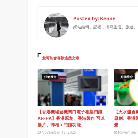
Posted by:
Kenne
網站編輯、記者，撰寫生活、旅遊、
您可能會喜歡這些文章
好物推介
好物推介
【香港機場登機閘口電子相架門鐘
【火水爐香薰
AH-HA】香港原創、香港製作 可以
原創、香港
播片、睇相＋門鐘功能
覺
November 13, 2025
November 