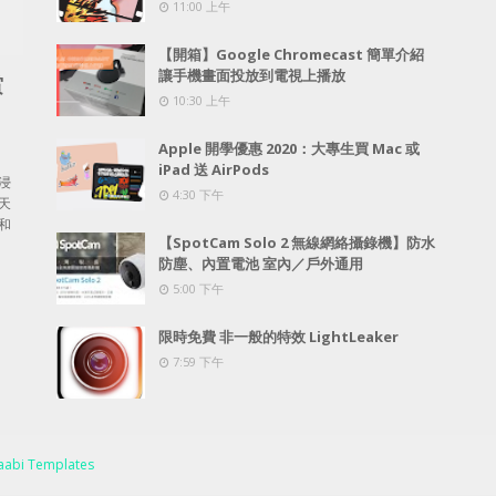
11:00 上午
【開箱】Google Chromecast 簡單介紹
讓手機畫面投放到電視上播放
賞
10:30 上午
Apple 開學優惠 2020：大專生買 Mac 或
iPad 送 AirPods
浸
4:30 下午
天
和
【SpotCam Solo 2 無線網絡攝錄機】防水
防塵、內置電池 室內／戶外通用
5:00 下午
限時免費 非一般的特效 LightLeaker
7:59 下午
abi Templates