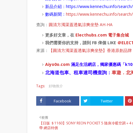
新品介紹：
https://www.kennechu.info/sear
數碼新聞：
https://www.kennechu.info/sear
查詢：
圓清方濁渠蓋透氣涼爽坐墊 AH-HA
更多好文章，在
Electhubs.com 電子集合城
我們需要你的支持，請到 FB 俾個 LIKE
＠ELEC
來源：
【圓清方濁渠蓋透氣涼爽坐墊】香港原創品牌 A
Aiyo0o
.com
滿足生活網店，
獨家優惠碼「
k10
北海道包車、租車連司機查詢：
車遊．北海道
Tags:
好物推介
Facebook
Twitter
較舊
【日版 ＄1160】SONY REON POCKET 5 隨身冷暖空調＋4
帶 網店特價