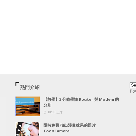
熱門介紹
Po
【教學】3 分鐘學懂 Router 與 Modem 的
分別
10:00 上午
限時免費 拍出漫畫效果的照片
ToonCamera