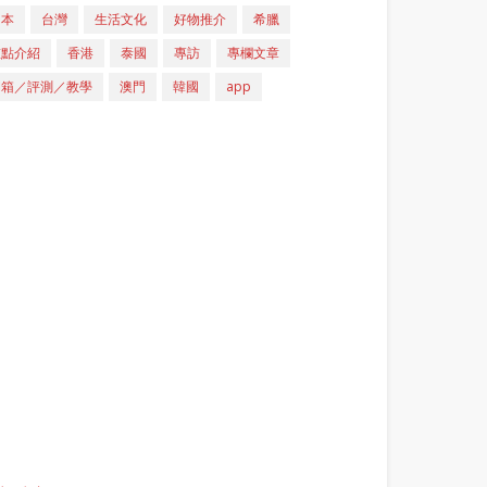
日本
台灣
生活文化
好物推介
希臘
重點介紹
香港
泰國
專訪
專欄文章
開箱／評測／教學
澳門
韓國
app