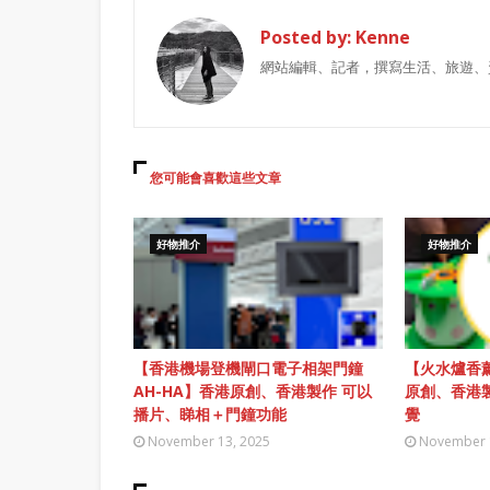
Posted by:
Kenne
網站編輯、記者，撰寫生活、旅遊、
您可能會喜歡這些文章
好物推介
好物推介
【香港機場登機閘口電子相架門鐘
【火水爐香薰
AH-HA】香港原創、香港製作 可以
原創、香港
播片、睇相＋門鐘功能
覺
November 13, 2025
November 