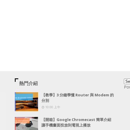
熱門介紹
Po
【教學】3 分鐘學懂 Router 與 Modem 的
分別
10:00 上午
【開箱】Google Chromecast 簡單介紹
讓手機畫面投放到電視上播放