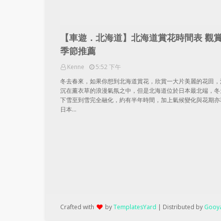
【車遊．北海道】北海道賞花時間表 觀
季節推薦
Kenne
5:52 下午
冬去春來，如果你想到北海道賞花，欣賞一大片美麗的花田，
沉在薰衣草的浪漫氣氛之中，但是北海道位於日本最北端，冬
下雪至到雪完全融化，約有半年時間，加上氣候變化與花期亦
日本…
Crafted with
by
TemplatesYard
| Distributed by
Gooya