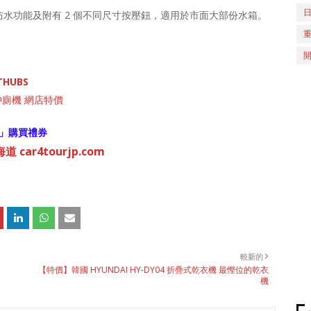
X5 防水功能及附有 2 個不同尺寸按壓鈕，適用於市面大部份水箱。
THUBS
沖廁機 網店特價
」購買禮券
 car4tourjp.com
較新的
【特價】韓國 HYUNDAI HY-DY04 折疊式乾衣機 最慳位的乾衣
機