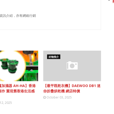
資訊介紹，亦有網絡行銷
好物推介
加濕器 AH-HA】香港
【最平既乾衣機】DAEWOO DB1 迷
製作 重現舊香港生活感
你折疊烘乾機 網店特價
October 03, 2025
12, 2025