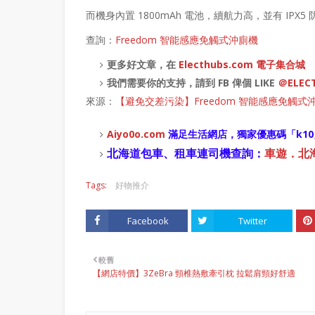
而機身內置 1800mAh 電池，續航力高，並有 IP
查詢：
Freedom 智能感應免觸式沖廁機
更多好文章，在
Electhubs.com 電子集合城
我們需要你的支持，請到 FB 俾個 LIKE
＠ELEC
來源：
【避免交差污染】Freedom 智能感應免觸式
Aiyo0o
.com
滿足生活網店，
獨家優惠碼「
k10
北海道包車、租車連司機查詢：
車遊．北海道
Tags:
好物推介
Facebook
Twitter
較舊
【網店特價】3ZeBra 頸椎熱敷牽引枕 拉鬆肩頸好舒適