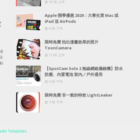
10:30 上午
Apple 開學優惠 2020：大專生買 Mac 或
iPad 送 AirPods
賞
4:30 下午
限時免費 拍出漫畫效果的照片
ToonCamera
浸
11:00 上午
天
和
【SpotCam Solo 2 無線網絡攝錄機】防水
防塵、內置電池 室內／戶外通用
5:00 下午
限時免費 非一般的特效 LightLeaker
7:59 下午
abi Templates