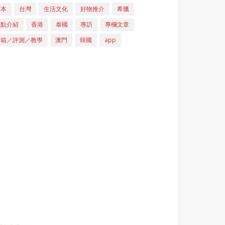
日本
台灣
生活文化
好物推介
希臘
重點介紹
香港
泰國
專訪
專欄文章
開箱／評測／教學
澳門
韓國
app