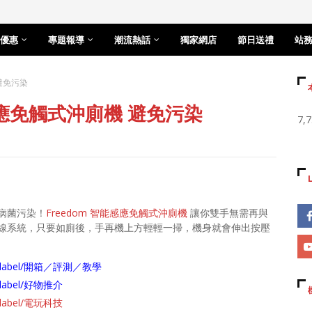
優惠
專題報導
潮流熱話
獨家網店
節日送禮
站
避免污染
感應免觸式沖廁機 避免污染
7,
病菌污染！
Freedom 智能感應免觸式沖廁機
讓你雙手無需再與
線系統，只要如廁後，手再機上方輕輕一掃，機身就會伸出按壓
arch/label/開箱／評測／教學
ch/label/好物推介
ch/label/電玩科技