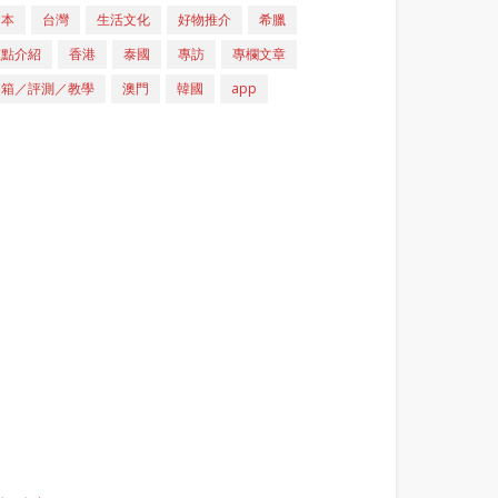
日本
台灣
生活文化
好物推介
希臘
重點介紹
香港
泰國
專訪
專欄文章
開箱／評測／教學
澳門
韓國
app