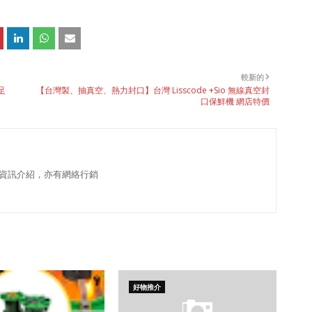
較新的
足
【台灣製、抽真空、熱力封口】台灣 Lisscode +Sio 無線真空封
口保鮮機 網店特價
資訊介紹，亦有網絡行銷
好物推介