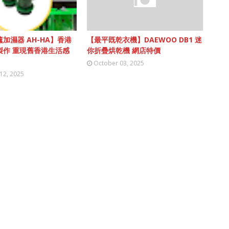
加濕器 AH-HA】香港
【最平既乾衣機】DAEWOO DB1 迷
製作 重現舊香港生活感
你折疊烘乾機 網店特價
October 03, 2025
12, 2025