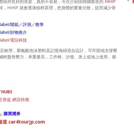
都保持良好的坐姿，真的不容易，今次介紹由韓國製造的
HIHIP
，HIHIP 就會透過槓桿原理，把身體的重量分散，從而減少骨
arch/label/開箱／評測／教學
ch/label/好物推介
ch/label/電玩科技
、且耐用，聚氨酯泡沫塑料及記憶海綿混合設計，可牢固地支撐臀
減輕盤骨壓力，承重量高，工作椅、沙發、床上或地上使用，都
THUBS
正骨盆 網店特價
」購買禮券
 car4tourjp.com