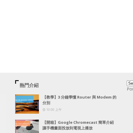
熱門介紹
Po
【教學】3 分鐘學懂 Router 與 Modem 的
分別
10:00 上午
【開箱】Google Chromecast 簡單介紹
讓手機畫面投放到電視上播放