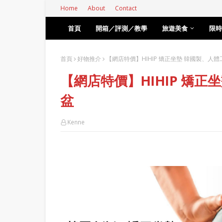
Home
About
Contact
首頁
開箱／評測／教學
旅遊美食
限時
首頁
好物推介
【網店特價】HIHIP 矯正坐墊 韓國製、人
【網店特價】HIHIP 矯
盆
Kenne