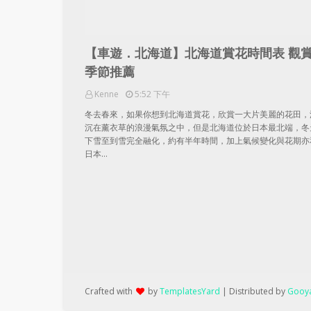
【車遊．北海道】北海道賞花時間表 觀
季節推薦
Kenne
5:52 下午
冬去春來，如果你想到北海道賞花，欣賞一大片美麗的花田，
沉在薰衣草的浪漫氣氛之中，但是北海道位於日本最北端，冬
下雪至到雪完全融化，約有半年時間，加上氣候變化與花期亦
日本…
Crafted with
by
TemplatesYard
| Distributed by
Gooya