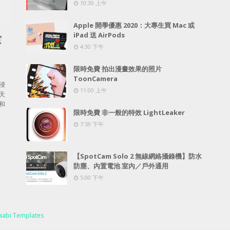
10:30 上午
Apple 開學優惠 2020：大專生買 Mac 或
iPad 送 AirPods
賞
4:30 下午
限時免費 拍出漫畫效果的照片
ToonCamera
浸
11:00 上午
天
和
限時免費 非一般的特效 LightLeaker
7:59 下午
【SpotCam Solo 2 無線網絡攝錄機】防水
防塵、內置電池 室內／戶外通用
5:00 下午
abi Templates