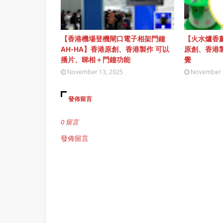
【香港機場登機閘口電子相架門鐘
【火水爐香薰
AH-HA】香港原創、香港製作 可以
原創、香港
播片、睇相＋門鐘功能
覺
November 13, 2025
November 
發佈留言
0 留言
發佈留言