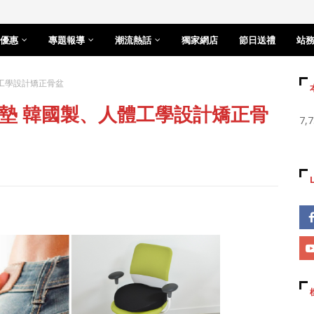
優惠
專題報導
潮流熱話
獨家網店
節日送禮
站
體工學設計矯正骨盆
正坐墊 韓國製、人體工學設計矯正骨
7,