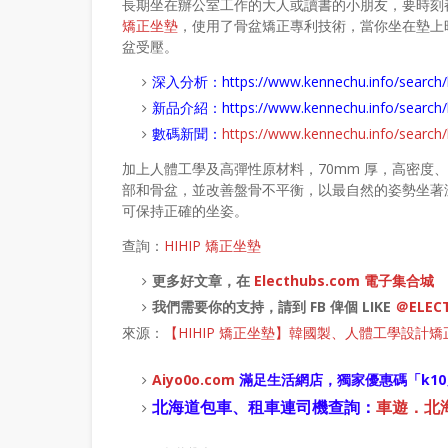
長期坐在辦公室工作的大人或讀書的小朋友，要時刻
矯正坐墊
，使用了骨盆矯正專利技術，當你坐在墊上時
盆受壓。
深入分析：
https://www.kennechu.info/se
新品介紹：
https://www.kennechu.info/sear
數碼新聞：
https://www.kennechu.info/sear
加上人體工學及高彈性原材料，70mm 厚，高密度
部和骨盆，並改善盤骨不平衡，以最自然的姿勢坐著
可保持正確的坐姿。
查詢：
HIHIP 矯正坐墊
更多好文章，在
Electhubs.com 電子集合城
我們需要你的支持，請到 FB 俾個 LIKE
＠ELEC
來源：
【HIHIP 矯正坐墊】韓國製、人體工學設計矯
Aiyo0o
.com
滿足生活網店，
獨家優惠碼「
k10
北海道包車、租車連司機查詢：
車遊．北海道