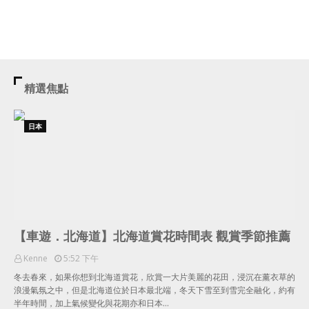
精選焦點
日本
【車遊．北海道】北海道賞花時間表 觀賞季節推薦
Kenne
5:52 下午
冬去春來，如果你想到北海道賞花，欣賞一大片美麗的花田，浸沉在薰衣草的
浪漫氣氛之中，但是北海道位於日本最北端，冬天下雪至到雪完全融化，約有
半年時間，加上氣候變化與花期亦和日本…