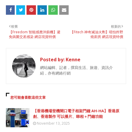
較舊
較新的
【Freedom 智能感應沖廁機】避
【Fitech 神奇滅油火劑】唔怕炸野
免病菌交差感染 網店現貨特價
燒廚房 網店現貨特價
Posted by:
Kenne
網站編輯、記者，撰寫生活、旅遊、資訊介
紹，亦有網絡行銷
您可能會喜歡這些文章
【香港機場登機閘口電子相架門鐘 AH-HA】香港原
創、香港製作 可以播片、睇相＋門鐘功能
November 13, 2025