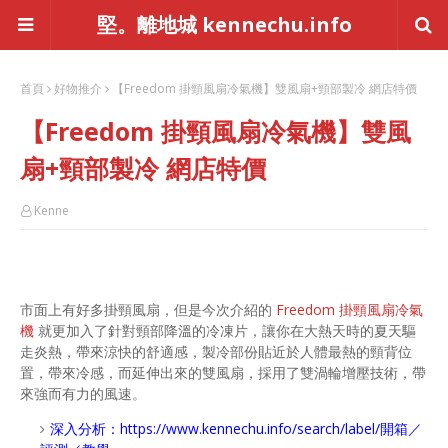
堅。離地城 kennechu.info
首頁
好物推介
【Freedom 掛頸風扇冷氣機】雙風扇+頸部製冷 網店特價
【Freedom 掛頸風扇冷氣機】雙風
扇+頸部製冷 網店特價
Kenne
市面上有好多掛頸風扇，但是今次介紹的
Freedom 掛頸風扇冷氣
機
就更加入了針對頸部降溫的冷凍片，讓你在大熱天時的夏天驅
走炎熱，帶來涼快的舒適感，製冷部份貼近於人體最熱的頸背位
置，帶來冷感，而延伸出來的雙風扇，採用了雙渦輪增壓技術，帶
來強而有力的風速。
深入分析：
https://www.kennechu.info/search/label/開箱／