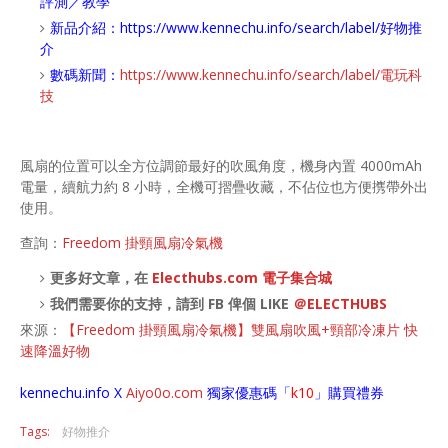
評測／教學
新品介紹：
https://www.kennechu.info/search/label/好物推
介
數碼新聞：
https://www.kennechu.info/search/label/電玩科
技
風扇的位置可以全方位調節最好的吹風角度，機身內置 4000mAh
電量，續航力約 8 小時，全機可摺疊收藏，不佔位也方便㩗帶外出
使用。
查詢：
Freedom 掛頸風扇冷氣機
更多好文章，在
Electhubs.com 電子集合城
我們需要你的支持，請到 FB 俾個 LIKE
＠ELECTHUBS
來源：
【Freedom 掛頸風扇冷氣機】雙風扇吹風+頸部冷凍片 快
速降溫好物
kennechu.info X
Aiyo0o
.com
獨家優惠碼「
k10
」購買禮券
Tags:
好物推介