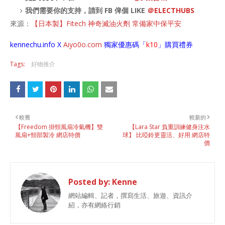
我們需要你的支持，請到 FB 俾個 LIKE
＠ELECTHUBS
來源：
【日本製】Fitech 神奇滅油火劑 常備家中保平安
kennechu.info X
Aiyo0o
.com
獨家優惠碼「
k10
」購買禮券
Tags:
好物推介
較舊
較新的
【Freedom 掛頸風扇冷氣機】雙
【Lara Star 負重訓練健身注水
風扇+頸部製冷 網店特價
球】 比啞鈴更靈活、好用 網店特
價
Posted by:
Kenne
網站編輯、記者，撰寫生活、旅遊、資訊介
紹，亦有網絡行銷