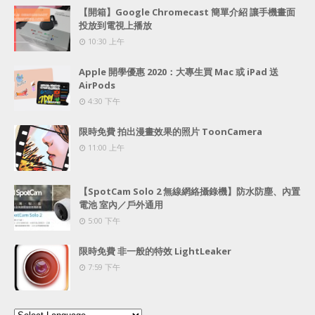
【開箱】Google Chromecast 簡單介紹 讓手機畫面
投放到電視上播放
10:30 上午
Apple 開學優惠 2020：大專生買 Mac 或 iPad 送
AirPods
4:30 下午
限時免費 拍出漫畫效果的照片 ToonCamera
11:00 上午
【SpotCam Solo 2 無線網絡攝錄機】防水防塵、內置
電池 室內／戶外通用
5:00 下午
限時免費 非一般的特效 LightLeaker
7:59 下午