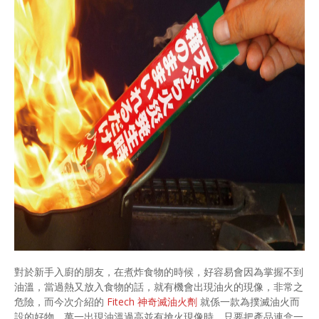
對於新手入廚的朋友，在煮炸食物的時候，好容易會因為掌握不到
油溫，當過熱又放入食物的話，就有機會出現油火的現像，非常之
危險，而今次介紹的
Fitech 神奇滅油火劑
就係一款為撲滅油火而
設的好物，萬一出現油溫過高並有搶火現像時，只要把產品連盒一