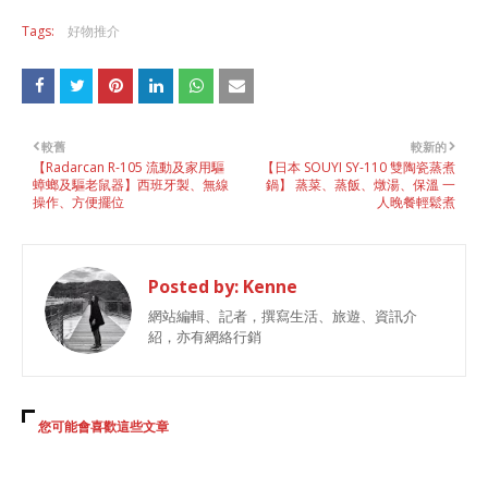
Tags:
好物推介
較舊
較新的
【Radarcan R-105 流動及家用驅
【日本 SOUYI SY-110 雙陶瓷蒸煮
蟑螂及驅老鼠器】西班牙製、無線
鍋】 蒸菜、蒸飯、燉湯、保溫 一
操作、方便擺位
人晚餐輕鬆煮
Posted by:
Kenne
網站編輯、記者，撰寫生活、旅遊、資訊介
紹，亦有網絡行銷
您可能會喜歡這些文章