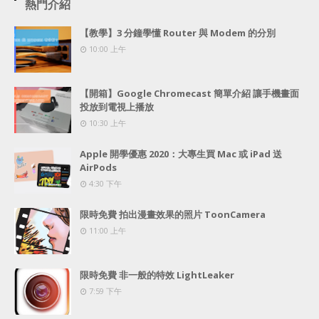
熱門介紹
【教學】3 分鐘學懂 Router 與 Modem 的分別
10:00 上午
【開箱】Google Chromecast 簡單介紹 讓手機畫面
投放到電視上播放
10:30 上午
Apple 開學優惠 2020：大專生買 Mac 或 iPad 送
AirPods
4:30 下午
限時免費 拍出漫畫效果的照片 ToonCamera
11:00 上午
限時免費 非一般的特效 LightLeaker
7:59 下午