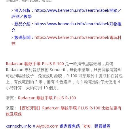
學成份，都可以驅走蚊蟲。
深入分析：
https://www.kennechu.info/search/label/開箱／
評測／教學
新品介紹：
https://www.kennechu.info/search/label/好物推
介
數碼新聞：
https://www.kennechu.info/search/label/電玩科
技
Radarcan 驅蚊手環 PLUS R-100
是一款攜帶型驅蚊器，具備
Radarcan 專利音頻技術 Sonuerit，無化學藥劑，只要開啟電源即
可起到驅除蚊子，免被蚊叮蟲咬，R-100 可穿戴於手腕或扣在背包
上，有效範圍約 2 米，備有 4 色選擇，而 1 粒電池以每天使用 4
小時計算，大約可用 10 個月。
購買：
Radarcan 驅蚊手環 PLUS R-100
來源：
【西班牙製】Radarcan 驅蚊手環 PLUS R-100 比蚊貼更有
效及環保
kennechu.info X
Aiyo0o
.com
獨家優惠碼「
k10
」購買禮券