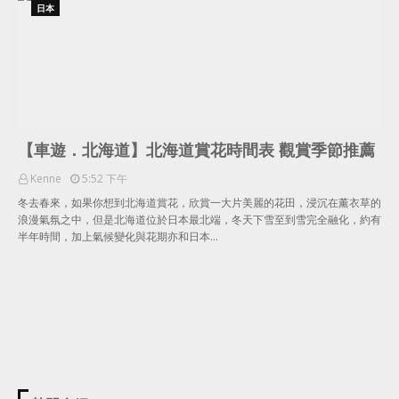
日本
【車遊．北海道】北海道賞花時間表 觀賞季節推薦
Kenne
5:52 下午
冬去春來，如果你想到北海道賞花，欣賞一大片美麗的花田，浸沉在薰衣草的
浪漫氣氛之中，但是北海道位於日本最北端，冬天下雪至到雪完全融化，約有
半年時間，加上氣候變化與花期亦和日本…