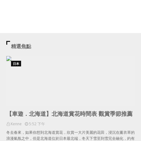
精選焦點
日本
【車遊．北海道】北海道賞花時間表 觀賞季節推薦
Kenne
5:52 下午
冬去春來，如果你想到北海道賞花，欣賞一大片美麗的花田，浸沉在薰衣草的
浪漫氣氛之中，但是北海道位於日本最北端，冬天下雪至到雪完全融化，約有