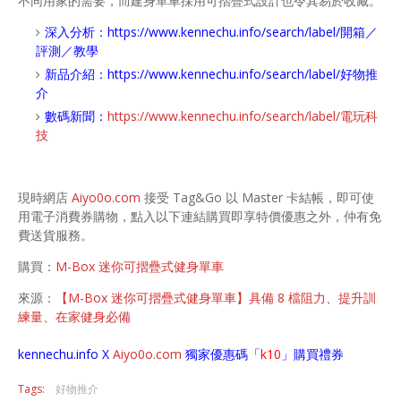
不同用家的需要，而建身單車採用可摺疊式設計也令其易於收藏。
深入分析：
https://www.kennechu.info/search/label/開箱／
評測／教學
新品介紹：
https://www.kennechu.info/search/label/好物推
介
數碼新聞：
https://www.kennechu.info/search/label/電玩科
技
現時網店
Aiyo0o.com
接受 Tag&Go 以 Master 卡結帳，即可使
用電子消費券購物，點入以下連結購買即享特價優惠之外，仲有免
費送貨服務。
購買：
M-Box 迷你可摺疊式健身單車
來源：
【M-Box 迷你可摺疊式健身單車】具備 8 檔阻力、提升訓
練量、在家健身必備
kennechu.info X
Aiyo0o
.com
獨家優惠碼「
k10
」購買禮券
Tags:
好物推介