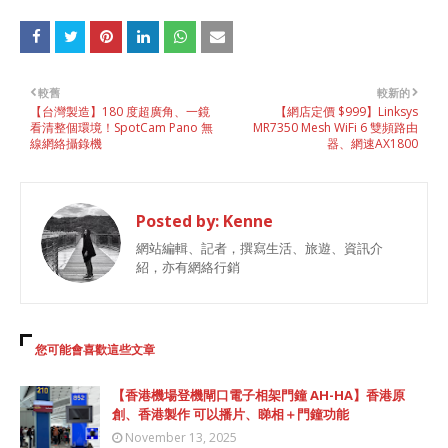
較舊
較新的
【台灣製造】180 度超廣角、一鏡
【網店定價 $999】Linksys
看清整個環境！SpotCam Pano 無
MR7350 Mesh WiFi 6 雙頻路由
線網絡攝錄機
器、網速AX1800
Posted by:
Kenne
網站編輯、記者，撰寫生活、旅遊、資訊介
紹，亦有網絡行銷
您可能會喜歡這些文章
【香港機場登機閘口電子相架門鐘 AH-HA】香港原
創、香港製作 可以播片、睇相＋門鐘功能
November 13, 2025