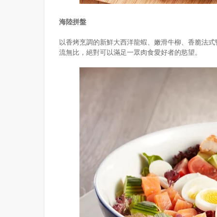
海陸拼盤
以香烤烹調的新鮮大西洋龍蝦、嫩滑牛柳、香脆法式鴨肝和
流無比，絕對可以滿足一眾肉食愛好者的慾望。