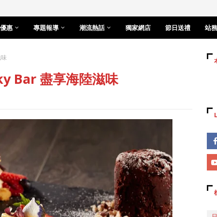
優惠
專題報導
潮流熱話
獨家網店
節日送禮
站
滋味
y Bar 盡享海陸滋味