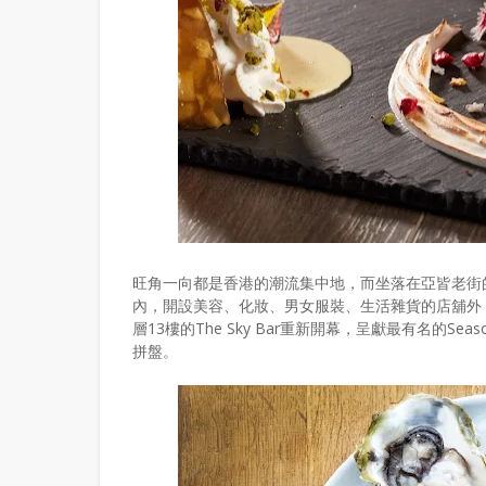
旺角一向都是香港的潮流集中地，而坐落在亞皆老街
內，開設美容、化妝、男女服裝、生活雜貨的店舖外
層13樓的The Sky Bar重新開幕，呈獻最有名的Seas
拼盤。