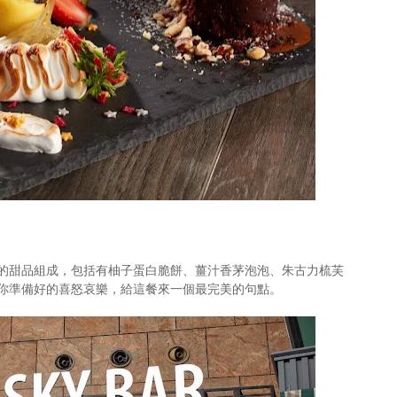
的甜品組成，包括有柚子蛋白脆餅、薑汁香茅泡泡、朱古力梳芙
你準備好的喜怒哀樂，給這餐來一個最完美的句點。