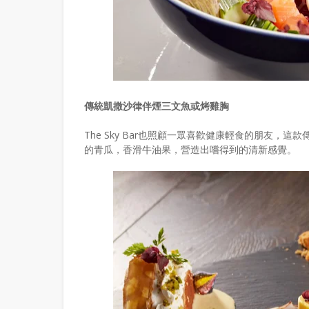
傳統凱撒沙律伴煙三文魚或烤雞胸
The Sky Bar也照顧一眾喜歡健康輕食的朋友
的青瓜，香滑牛油果，營造出嚐得到的清新感覺。