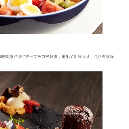
，這款傳統凱撒沙律伴煙三文魚或烤雞胸，搭配了新鮮蔬菜，包括有爽脆