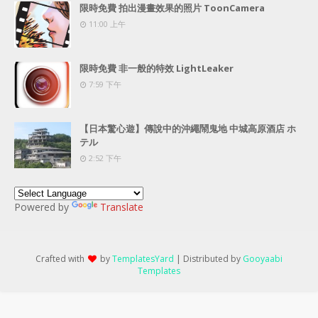
限時免費 拍出漫畫效果的照片 ToonCamera
11:00 上午
限時免費 非一般的特效 LightLeaker
7:59 下午
【日本驚心遊】傳說中的沖繩鬧鬼地 中城高原酒店 ホ
テル
2:52 下午
Powered by
Translate
Crafted with
by
TemplatesYard
| Distributed by
Gooyaabi
Templates