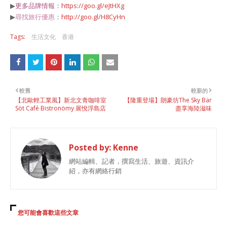
▶
更多品牌情報
：
https://goo.gl/eJtHXg
▶
尋找旅行優惠
：
http://goo.gl/H8CyHn
Tags:
生活文化
香港
較舊
較新的
【北歐輕工業風】新北文青咖啡室
【隆重登場】朗豪坊The Sky Bar
Söt Café Bistronömy 展悅浮島店
盡享海陸滋味
Posted by:
Kenne
網站編輯、記者，撰寫生活、旅遊、資訊介
紹，亦有網絡行銷
您可能會喜歡這些文章