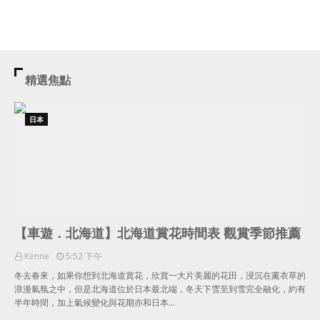
精選焦點
日本
【車遊．北海道】北海道賞花時間表 觀賞季節推薦
Kenne
5:52 下午
冬去春來，如果你想到北海道賞花，欣賞一大片美麗的花田，浸沉在薰衣草的
浪漫氣氛之中，但是北海道位於日本最北端，冬天下雪至到雪完全融化，約有
半年時間，加上氣候變化與花期亦和日本…