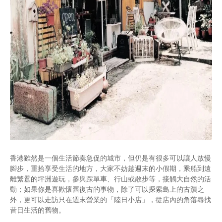
香港雖然是一個生活節奏急促的城市，但仍是有很多可以讓人放慢
腳步，重拾享受生活的地方，大家不妨趁週末的小假期，乘船到遠
離繁囂的坪洲遊玩，參與踩單車、行山或散步等，接觸大自然的活
動；如果你是喜歡懷舊復古的事物，除了可以探索島上的古蹟之
外，更可以走訪只在週末營業的「陸日小店」，從店內的角落尋找
昔日生活的舊物。