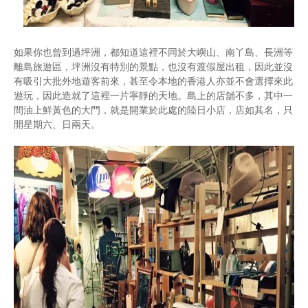
如果你也曾到過坪洲，都知道這裡不同於大嶼山、南丫島、長洲等
離島旅遊區，坪洲沒有特別的景點，也沒有渡假屋出租，因此並沒
有吸引大批外地遊客前來，甚至令本地的香港人亦並不會選擇來此
遊玩，因此造就了這裡一片寧靜的天地。島上的店舖不多，其中一
間油上鮮黃色的大門，就是開業於此處的陸日小店，店如其名，只
開星期六、日兩天。