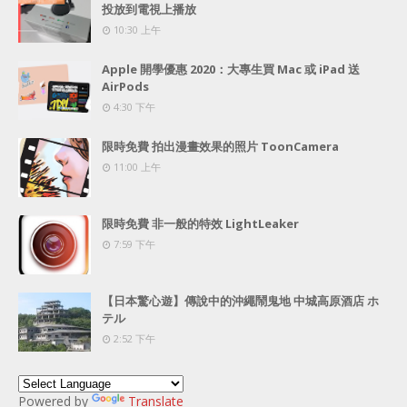
投放到電視上播放
10:30 上午
Apple 開學優惠 2020：大專生買 Mac 或 iPad 送
AirPods
4:30 下午
限時免費 拍出漫畫效果的照片 ToonCamera
11:00 上午
限時免費 非一般的特效 LightLeaker
7:59 下午
【日本驚心遊】傳說中的沖繩鬧鬼地 中城高原酒店 ホ
テル
2:52 下午
Powered by
Translate