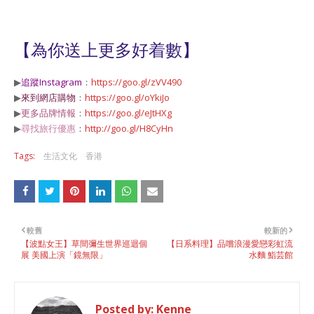
【為你送上更多好着數】
▶
追蹤Instagram
：
https://goo.gl/zVV490
▶
來到網店購物
：
https://goo.gl/oYkiJo
▶
更多品牌情報
：
https://goo.gl/eJtHXg
▶
尋找旅行優惠
：
http://goo.gl/H8CyHn
Tags:
生活文化
香港
較舊
較新的
【波點女王】草間彌生世界巡迴個
【日系料理】品嚐浪漫愛戀彩虹流
展 美國上演「鏡無限」
水麵 鮨芸館
Posted by:
Kenne