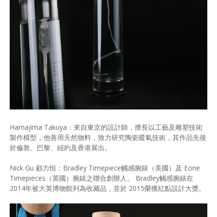
Hamajima Takuya：來⾃東京的設計師，擅長以⼯藝及雕塑技術
製作模型，他善⽤天然物料，致⼒研究陶瓷暖氣技術，其作品先後
於倫敦、巴黎、紐約及⾹港展出。
Nick Gu 顧力恒：Bradley Timepiece觸感腕錶（美國）及 Eone
Timepieces（英國）腕錶之聯合創辦⼈。 Bradley觸感腕錶在
2014年被⼤英博物館列為收藏品，並於 2015榮獲紅點設計⼤獎。