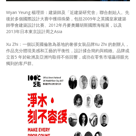
Wyan Yeung 楊理崇：建築師及「近建築研究舍」聯合創始人。先
後於多個國際設計大賽中獲得殊榮，包括2009年之英國皇家建築
師學會建築設計比賽、2012年丹麥奧爾胡斯國際海報展，以及
2013年日本東京設計周之Asia
Xu Zhi：⼀個以英國倫敦為基地的奢侈女裝品牌Xu Zhi 的創辦⼈，
作品充分體現美感和⼯藝的平衡性，設計揉合簡約與精緻。品牌成
⽴⾸5 年於歐洲及亞洲均取得不俗回響，成功在零售市場贏得眼光
獨到的客⼾群。