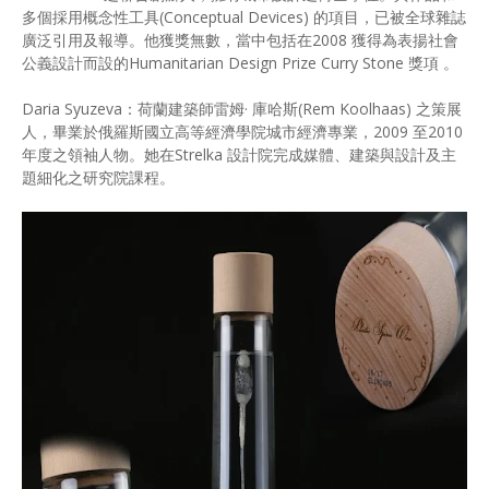
多個採⽤概念性⼯具(Conceptual Devices) 的項目，已被全球雜誌
廣泛引⽤及報導。他獲獎無數，當中包括在2008 獲得為表揚社會
公義設計⽽設的Humanitarian Design Prize Curry Stone 獎項 。
Daria Syuzeva：荷蘭建築師雷姆· 庫哈斯(Rem Koolhaas) 之策展
⼈，畢業於俄羅斯國⽴⾼等經濟學院城市經濟專業，2009 至2010
年度之領袖⼈物。她在Strelka 設計院完成媒體、建築與設計及主
題細化之研究院課程。