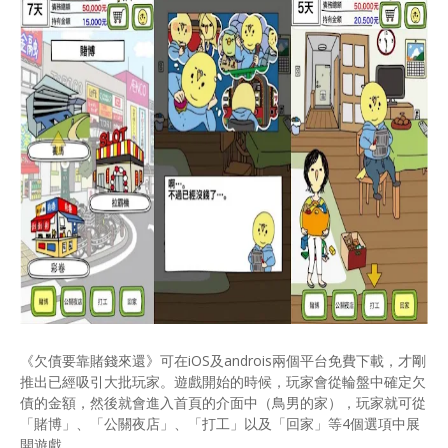
《欠債要靠賭錢來還》可在iOS及androis兩個平台免費下載，才剛
推出已經吸引大批玩家。遊戲開始的時候，玩家會從輪盤中確定欠
債的金額，然後就會進入首頁的介面中（鳥男的家），玩家就可從
「賭博」、「公關夜店」、「打工」以及「回家」等4個選項中展
開遊戲。