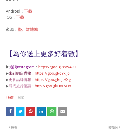
Android：
下載
iOS：
下載
來源：
堅。離地城
【為你送上更多好着數】
▶
追蹤Instagram
：
https://goo.gl/zVV490
▶
來到網店購物
：
https://goo.gl/oYkiJo
▶
更多品牌情報
：
https://goo.gl/eJtHXg
▶
尋找旅行優惠
：
http://goo.gl/H8CyHn
Tags:
app
較舊
較新的