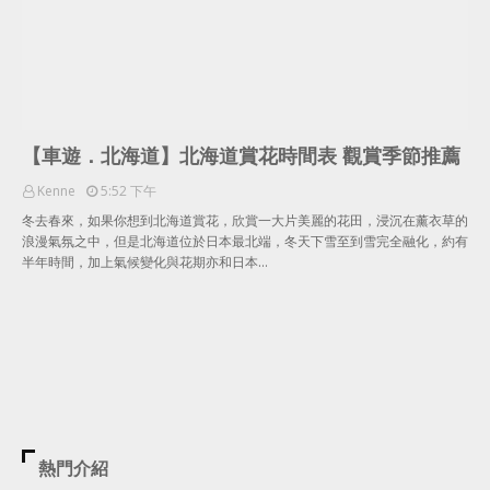
【車遊．北海道】北海道賞花時間表 觀賞季節推薦
Kenne
5:52 下午
冬去春來，如果你想到北海道賞花，欣賞一大片美麗的花田，浸沉在薰衣草的
浪漫氣氛之中，但是北海道位於日本最北端，冬天下雪至到雪完全融化，約有
半年時間，加上氣候變化與花期亦和日本…
熱門介紹