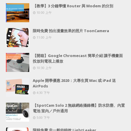
【教學】3 分鐘學懂 Router 與 Modem 的分別
10:00 上午
限時免費 拍出漫畫效果的照片 ToonCamera
11:00 上午
【開箱】Google Chromecast 簡單介紹 讓手機畫面
投放到電視上播放
10:30 上午
Apple 開學優惠 2020：大專生買 Mac 或 iPad 送
AirPods
4:30 下午
【SpotCam Solo 2 無線網絡攝錄機】防水防塵、內置
電池 室內／戶外通用
5:00 下午
限時免費 非一般的特效 LightLeaker