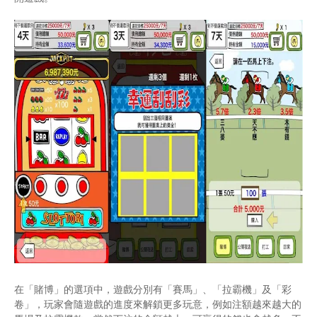
在「賭博」的選項中，遊戲分別有「賽馬」、「拉霸機」及「彩
卷」，玩家會隨遊戲的進度來解鎖更多玩意，例如注額越來越大的