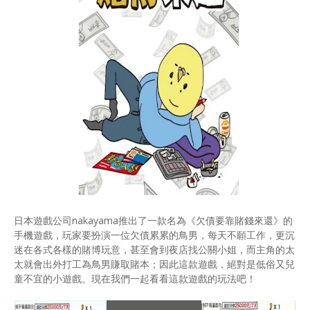
日本遊戲公司nakayama推出了一款名為《欠債要靠賭錢來還》的
手機遊戲，玩家要扮演一位欠債累累的鳥男，每天不願工作，更沉
迷在各式各樣的賭博玩意，甚至會到夜店找公關小姐，而主角的太
太就會出外打工為鳥男賺取賭本；因此這款遊戲，絕對是低俗又兒
童不宜的小遊戲。現在我們一起看看這款遊戲的玩法吧！