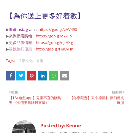
【為你送上更多好着數】
▶
追蹤Instagram
：
https://goo.gl/zVV490
▶
來到網店購物
：
https://goo.gl/oYkiJo
▶
更多品牌情報
：
https://goo.gl/eJtHXg
▶
尋找旅行優惠
：
http://goo.gl/H8CyHn
Tags:
生活文化
香港
較舊
較新的
【18+遊戲app】兒童不宜的賤鳥
【冬季限定】東京德國村 夢幻燈光
男 《欠債要靠賭錢來還》
匯演
Posted by:
Kenne