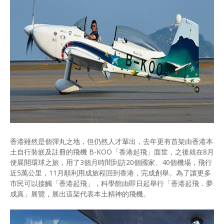
香港雖然是個彈丸之地，但仍然人才輩出，去年更有首架由香港本
土自行裝嵌及註冊的飛機 B-KOO「香港起飛」面世，之後就在8月
便展開環球之旅，用了3個月時間到訪20個國家、40個機場，飛行
近5萬公里，11月順利用成旅程回到香港，完成創舉。為了讓更多
市民可以接觸「香港起飛」，科學館由即日起舉行「香港起飛．夢
成真」展覽，展出這架代表本土精神的飛機。