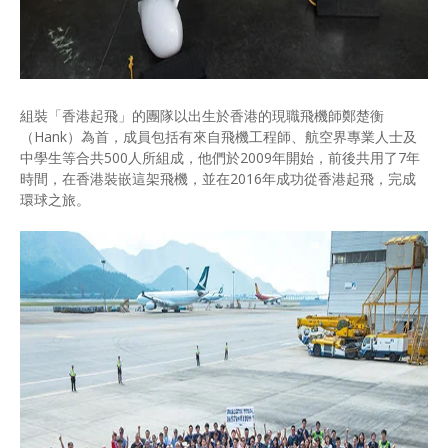
組裝「香港起飛」的團隊以出生於香港的現職飛機師鄭楚衡
（Hank）為首，成員包括有來自飛機工程師、航空界專業人士及
中學生等合共500人所組成，他們於2009年開始，前後共用了7年
時間，在香港裝嵌這架飛機，並在2016年成功從香港起飛，完成
環球之旅。