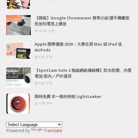
【開箱】Google Chromecast 簡單介紹 讓手機畫面
投放到電視上播放
10:30 上午
Apple 開學優惠 2020：大專生買 Mac 或 iPad 送
AirPods
4:30 下午
【SpotCam Solo 2 無線網絡攝錄機】防水防塵、內置
電池 室內／戶外通用
5:00 下午
限時免費 非一般的特效 LightLeaker
7:59 下午
Powered by
Translate