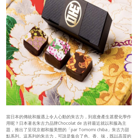
當日本的傳統和服遇上令人心動的朱古力，到底會產生甚麼化學作
用呢？日本著名朱古力品牌Chocolat de 吉祥最近就以和服為主
題，推出了呈現京都和服美態的「par Tomomi chiba」朱古力甜
點系列。這系列的朱古力，可說是集合了色、香、味，既以高質的