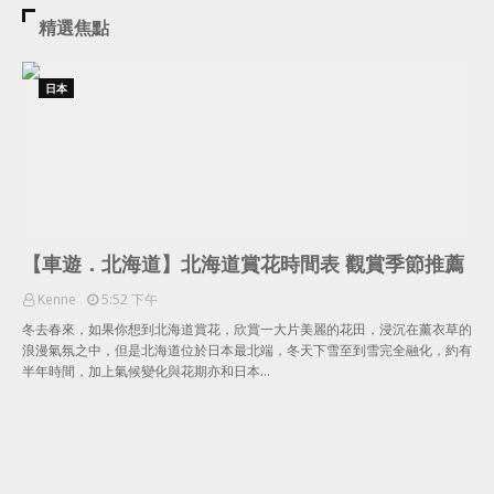
精選焦點
日本
【車遊．北海道】北海道賞花時間表 觀賞季節推薦
Kenne
5:52 下午
冬去春來，如果你想到北海道賞花，欣賞一大片美麗的花田，浸沉在薰衣草的
浪漫氣氛之中，但是北海道位於日本最北端，冬天下雪至到雪完全融化，約有
半年時間，加上氣候變化與花期亦和日本…