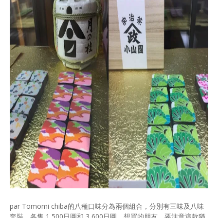
par Tomomi chiba的八種口味分為兩個組合，分別有三味及八味
套裝，各售 1,500日圓和 3,600日圓。想買的朋友，要注意這款猶