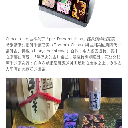
Chocolat de 吉祥為了「par Tomomi chiba」能夠演繹出完美，
特別請來甜點師千葉智美（Tomomi Chiba）與吉川染匠第四代手
染師吉川博也（Hiorya Yoshikawa）合作，兩人各善勝長。其中
在京都已有逾115年歷史的吉川染匠，最擅長絢爛耀目，花紋交錯
萬千的京友禪；而今次就把這種鬼斧神工應用在食物之上，令朱古
力帶有如此夢幻的圖案。