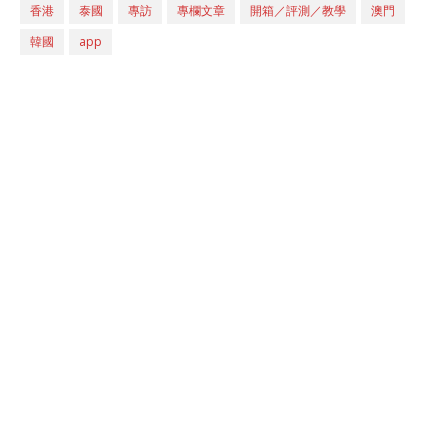
香港
泰國
專訪
專欄文章
開箱／評測／教學
澳門
韓國
app