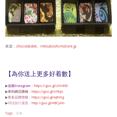
來源：
chocolatdek
、
mitsukoshi.mistore.jp
【為你送上更多好着數】
▶
追蹤Instagram
：
https://goo.gl/zVV490
▶
來到網店購物
：
https://goo.gl/oYkiJo
▶
更多品牌情報
：
https://goo.gl/eJtHXg
▶
尋找旅行優惠
：
http://goo.gl/H8CyHn
Tags:
日本