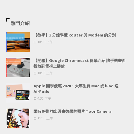
熱門介紹
【教學】3 分鐘學懂 Router 與 Modem 的分別
10:00 上午
【開箱】Google Chromecast 簡單介紹 讓手機畫面
投放到電視上播放
10:30 上午
Apple 開學優惠 2020：大專生買 Mac 或 iPad 送
AirPods
4:30 下午
限時免費 拍出漫畫效果的照片 ToonCamera
11:00 上午