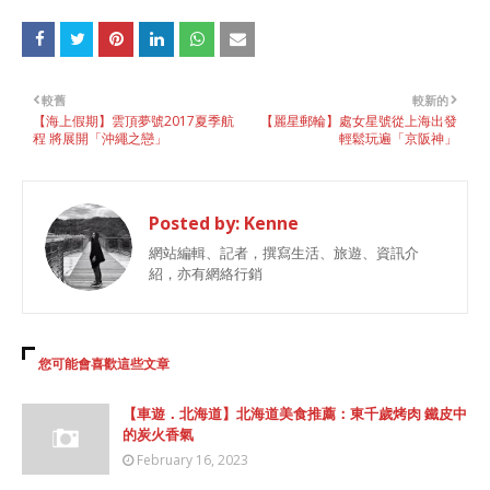
較舊
較新的
【海上假期】雲頂夢號2017夏季航
【麗星郵輪】處女星號從上海出發
程 將展開「沖繩之戀」
輕鬆玩遍「京阪神」
Posted by:
Kenne
網站編輯、記者，撰寫生活、旅遊、資訊介
紹，亦有網絡行銷
您可能會喜歡這些文章
【車遊．北海道】北海道美食推薦：東千歲烤肉 鐵皮中
的炭火香氣
February 16, 2023