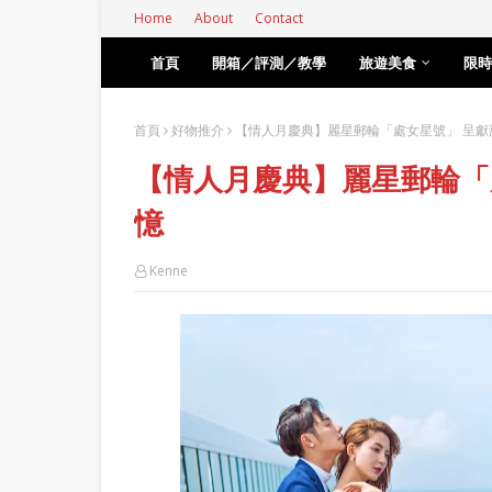
Home
About
Contact
首頁
開箱／評測／教學
旅遊美食
限時
首頁
好物推介
【情人月慶典】麗星郵輪「處女星號」 呈獻
【情人月慶典】麗星郵輪「
憶
Kenne