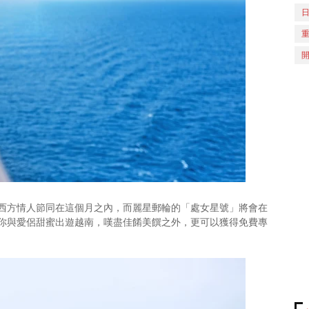
西方情人節同在這個月之內，而麗星郵輪的「處女星號」將會在
你與愛侶甜蜜出遊越南，嘆盡佳餚美饌之外，更可以獲得免費專