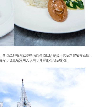
，而麗星郵輪為旅客準備的美酒佳餚饗宴，就定讓你勝券在握，
百元，份量足夠兩人享用，仲會配有指定餐酒。