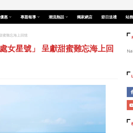
優惠
專題報導
潮流熱話
獨家網店
節日送禮
站
甜蜜難忘海上回憶
處女星號」 呈獻甜蜜難忘海上回
Na