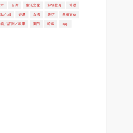
日本
台灣
生活文化
好物推介
希臘
重點介紹
香港
泰國
專訪
專欄文章
開箱／評測／教學
澳門
韓國
app