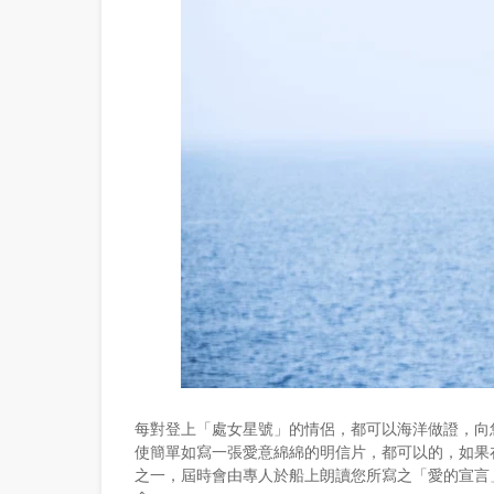
每對登上「處女星號」的情侶，都可以海洋做證，向
使簡單如寫一張愛意綿綿的明信片，都可以的，如果
之一，屆時會由專人於船上朗讀您所寫之「愛的宣言