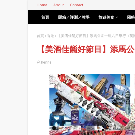
Home
About
Contact
首頁
開箱／評測／教學
旅遊美食
限時
首頁
香港
【美酒佳餚好節目】添馬公園一連六日舉行《英
【美酒佳餚好節目】添馬公
Kenne