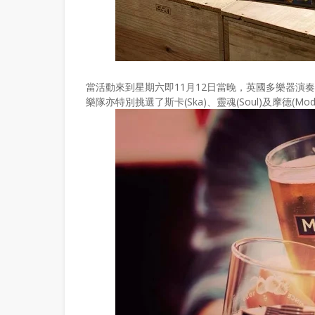
當活動來到星期六即11月12日當晚，英國多樂器演奏樂隊
樂隊亦特別挑選了斯卡(Ska)、靈魂(Soul)及摩德(M