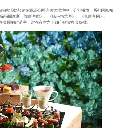
6晚的活動都會在添馬公園這個大場地中，分別播放一系列國際知
神探福爾摩斯：詭影遊戲》、《緣份精華遊》、《鬼影帝國》、
在美麗的維港旁，當在夜空之下細心欣賞多套好戲。