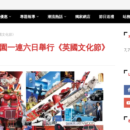
優惠
專題報導
潮流熱話
獨家網店
節日送禮
站
國文化節》
園一連六日舉行《英國文化節》
7,