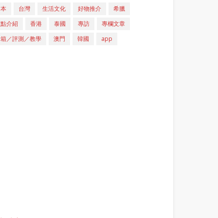
日本
台灣
生活文化
好物推介
希臘
重點介紹
香港
泰國
專訪
專欄文章
開箱／評測／教學
澳門
韓國
app