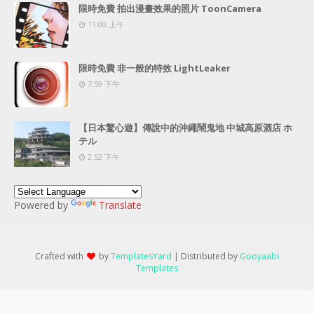
限時免費 拍出漫畫效果的照片 ToonCamera
11:00 上午
限時免費 非一般的特效 LightLeaker
7:59 下午
【日本驚心遊】傳說中的沖繩鬧鬼地 中城高原酒店 ホ
テル
2:52 下午
Powered by
Translate
Crafted with
by
TemplatesYard
| Distributed by
Gooyaabi
Templates