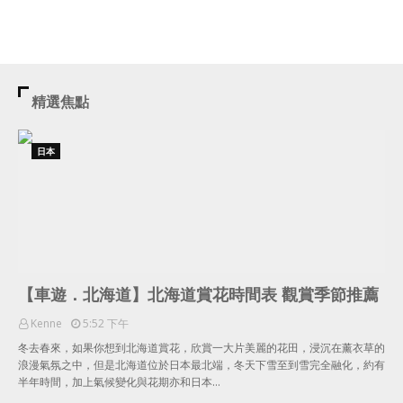
精選焦點
日本
【車遊．北海道】北海道賞花時間表 觀賞季節推薦
Kenne
5:52 下午
冬去春來，如果你想到北海道賞花，欣賞一大片美麗的花田，浸沉在薰衣草的
浪漫氣氛之中，但是北海道位於日本最北端，冬天下雪至到雪完全融化，約有
半年時間，加上氣候變化與花期亦和日本…