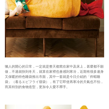
懶人的開心的日常，一定就是整天都窩在家中及床上，甚麼都不願
做，不過就快到冬天，就算在家裡也會感到寒冷，近期有很多連身
又保暖的特色睡袋推出市面，其中一套就是今日介紹的「炸蝦睡
袋」（着るエビフライ寝袋），有了它即使再寒冷的天氣也不怕，
而其特別的食物造型，更加令人愛不釋手。