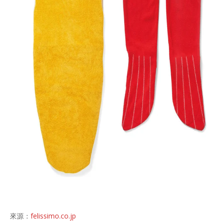
來源：
felissimo.co.jp