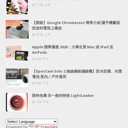
11:00 上午
【開箱】Google Chromecast 簡單介紹 讓手機畫面
投放到電視上播放
10:30 上午
Apple 開學優惠 2020：大專生買 Mac 或 iPad 送
AirPods
4:30 下午
【SpotCam Solo 2 無線網絡攝錄機】防水防塵、內置
電池 室內／戶外通用
5:00 下午
限時免費 非一般的特效 LightLeaker
7:59 下午
Powered by
Translate