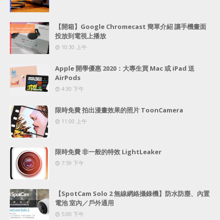
【開箱】Google Chromecast 簡單介紹 讓手機畫面
投放到電視上播放
10:30 上午
Apple 開學優惠 2020：大專生買 Mac 或 iPad 送
AirPods
4:30 下午
限時免費 拍出漫畫效果的照片 ToonCamera
11:00 上午
限時免費 非一般的特效 LightLeaker
7:59 下午
【SpotCam Solo 2 無線網絡攝錄機】防水防塵、內置
電池 室內／戶外通用
5:00 下午