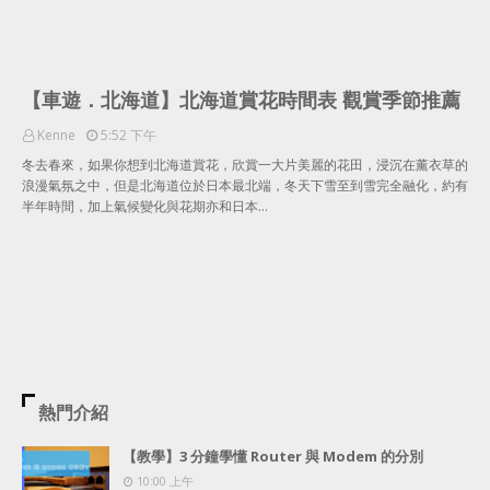
【車遊．北海道】北海道賞花時間表 觀賞季節推薦
Kenne
5:52 下午
冬去春來，如果你想到北海道賞花，欣賞一大片美麗的花田，浸沉在薰衣草的
浪漫氣氛之中，但是北海道位於日本最北端，冬天下雪至到雪完全融化，約有
半年時間，加上氣候變化與花期亦和日本…
熱門介紹
【教學】3 分鐘學懂 Router 與 Modem 的分別
10:00 上午