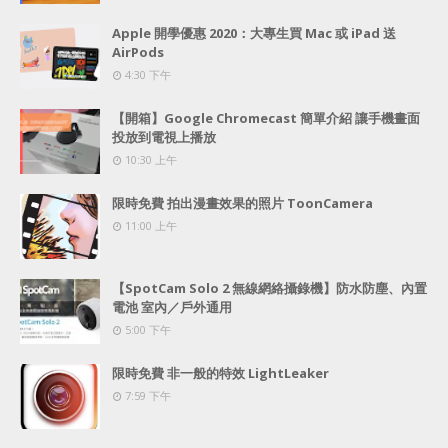
Apple 開學優惠 2020：大專生買 Mac 或 iPad 送
AirPods
4:30 下午
【開箱】Google Chromecast 簡單介紹 讓手機畫面
投放到電視上播放
10:30 上午
限時免費 拍出漫畫效果的照片 ToonCamera
11:00 上午
【SpotCam Solo 2 無線網絡攝錄機】防水防塵、內置
電池 室內／戶外通用
5:00 下午
限時免費 非一般的特效 LightLeaker
7:59 下午