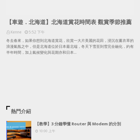
【車遊．北海道】北海道賞花時間表 觀賞季節推薦
Kenne
5:52 下午
冬去春來，如果你想到北海道賞花，欣賞一大片美麗的花田，浸沉在薰衣草的
浪漫氣氛之中，但是北海道位於日本最北端，冬天下雪至到雪完全融化，約有
半年時間，加上氣候變化與花期亦和日本…
熱門介紹
【教學】3 分鐘學懂 Router 與 Modem 的分別
10:00 上午