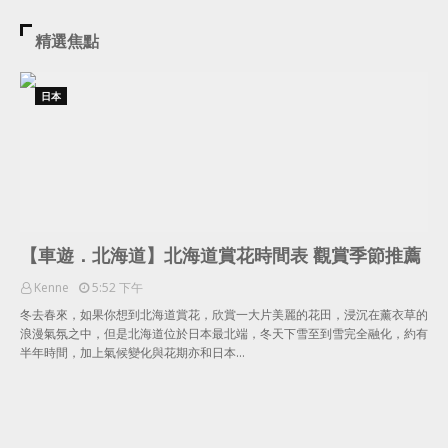
精選焦點
日本
【車遊．北海道】北海道賞花時間表 觀賞季節推薦
Kenne
5:52 下午
冬去春來，如果你想到北海道賞花，欣賞一大片美麗的花田，浸沉在薰衣草的
浪漫氣氛之中，但是北海道位於日本最北端，冬天下雪至到雪完全融化，約有
半年時間，加上氣候變化與花期亦和日本…