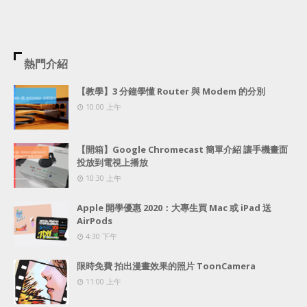
熱門介紹
【教學】3 分鐘學懂 Router 與 Modem 的分別
10:00 上午
【開箱】Google Chromecast 簡單介紹 讓手機畫面
投放到電視上播放
10:30 上午
Apple 開學優惠 2020：大專生買 Mac 或 iPad 送
AirPods
4:30 下午
限時免費 拍出漫畫效果的照片 ToonCamera
11:00 上午