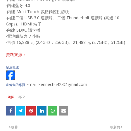
‧內建藍牙 4.0
‧內建 Multi-Touch 多點觸控軌跡板
‧內建二個 USB 3.0 連接埠、二個 Thunderbolt 連接埠 (高達 10
Gbps)、HDMI 端子
‧內建 SDXC 讀卡機
‧電池續航力 7 小時
‧售價 16,888 元 (2.4GHz，256GB)、21,488 元 (2.7GHz，512GB)
資料來源：
堅尼地城
Email: kennechu423@gmail.com
宣傳你的專頁
Tags:
app
較舊
較新的