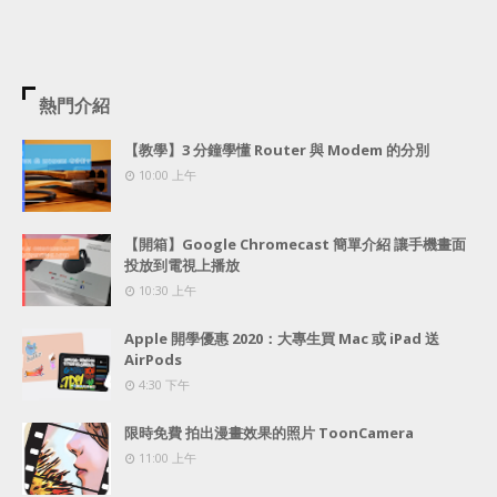
熱門介紹
【教學】3 分鐘學懂 Router 與 Modem 的分別
10:00 上午
【開箱】Google Chromecast 簡單介紹 讓手機畫面
投放到電視上播放
10:30 上午
Apple 開學優惠 2020：大專生買 Mac 或 iPad 送
AirPods
4:30 下午
限時免費 拍出漫畫效果的照片 ToonCamera
11:00 上午