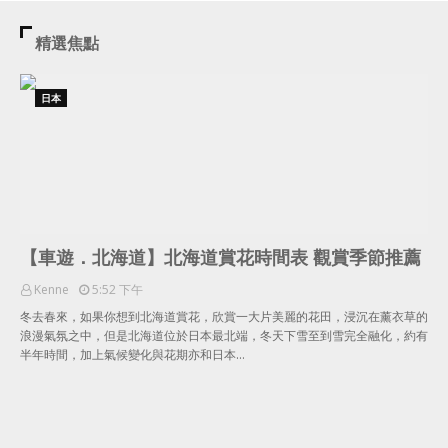
精選焦點
日本
【車遊．北海道】北海道賞花時間表 觀賞季節推薦
Kenne
5:52 下午
冬去春來，如果你想到北海道賞花，欣賞一大片美麗的花田，浸沉在薰衣草的
浪漫氣氛之中，但是北海道位於日本最北端，冬天下雪至到雪完全融化，約有
半年時間，加上氣候變化與花期亦和日本…