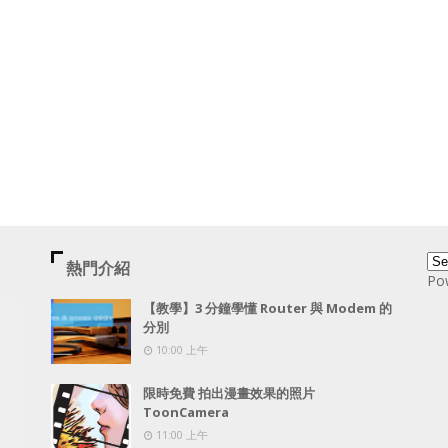
熱門介紹
Po
【教學】3 分鐘學懂 Router 與 Modem 的
分別
10:00 上午
限時免費 拍出漫畫效果的照片
ToonCamera
11:00 上午