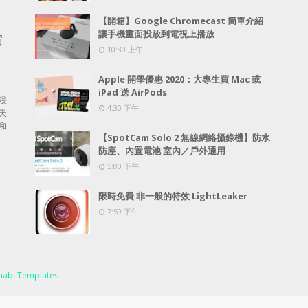
【開箱】Google Chromecast 簡單介紹
讓手機畫面投放到電視上播放
賞
10:30 上午
Apple 開學優惠 2020：大專生買 Mac 或
iPad 送 AirPods
浸
4:30 下午
天
和
【SpotCam Solo 2 無線網絡攝錄機】防水
防塵、內置電池 室內／戶外通用
5:00 下午
限時免費 非一般的特效 LightLeaker
7:59 下午
abi Templates