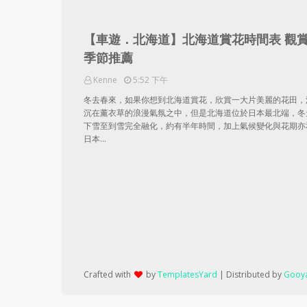
【車遊．北海道】北海道賞花時間表 觀
季節推薦
Kenne
5:52 下午
冬去春來，如果你想到北海道賞花，欣賞一大片美麗的花田，
沉在薰衣草的浪漫氣氛之中，但是北海道位於日本最北端，冬
下雪至到雪完全融化，約有半年時間，加上氣候變化與花期亦
日本…
Crafted with
by
TemplatesYard
| Distributed by
Gooya