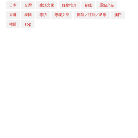
日本
台灣
生活文化
好物推介
希臘
重點介紹
香港
泰國
專訪
專欄文章
開箱／評測／教學
澳門
韓國
app