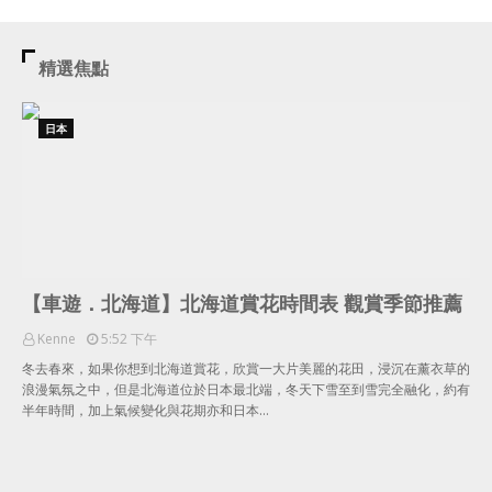
精選焦點
日本
【車遊．北海道】北海道賞花時間表 觀賞季節推薦
Kenne
5:52 下午
冬去春來，如果你想到北海道賞花，欣賞一大片美麗的花田，浸沉在薰衣草的
浪漫氣氛之中，但是北海道位於日本最北端，冬天下雪至到雪完全融化，約有
半年時間，加上氣候變化與花期亦和日本…