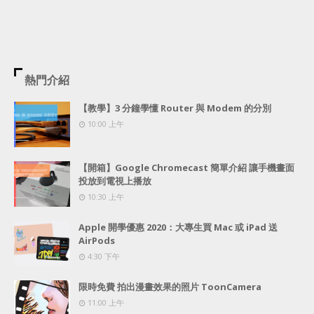
熱門介紹
【教學】3 分鐘學懂 Router 與 Modem 的分別
10:00 上午
【開箱】Google Chromecast 簡單介紹 讓手機畫面
投放到電視上播放
10:30 上午
Apple 開學優惠 2020：大專生買 Mac 或 iPad 送
AirPods
4:30 下午
限時免費 拍出漫畫效果的照片 ToonCamera
11:00 上午