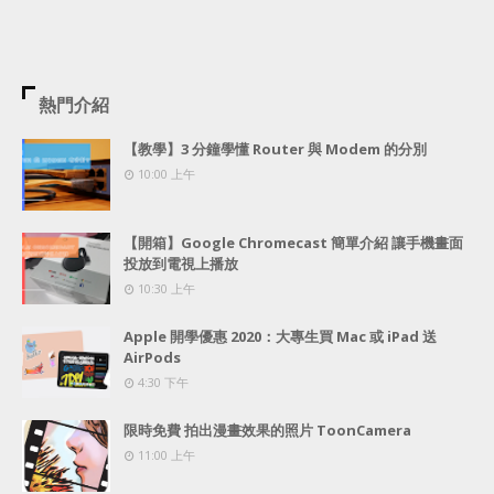
熱門介紹
【教學】3 分鐘學懂 Router 與 Modem 的分別
10:00 上午
【開箱】Google Chromecast 簡單介紹 讓手機畫面
投放到電視上播放
10:30 上午
Apple 開學優惠 2020：大專生買 Mac 或 iPad 送
AirPods
4:30 下午
限時免費 拍出漫畫效果的照片 ToonCamera
11:00 上午