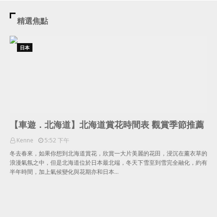
精選焦點
日本
【車遊．北海道】北海道賞花時間表 觀賞季節推薦
Kenne
5:52 下午
冬去春來，如果你想到北海道賞花，欣賞一大片美麗的花田，浸沉在薰衣草的
浪漫氣氛之中，但是北海道位於日本最北端，冬天下雪至到雪完全融化，約有
半年時間，加上氣候變化與花期亦和日本…