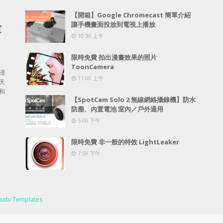
【開箱】Google Chromecast 簡單介紹
讓手機畫面投放到電視上播放
賞
10:30 上午
限時免費 拍出漫畫效果的照片
ToonCamera
浸
11:00 上午
天
和
【SpotCam Solo 2 無線網絡攝錄機】防水
防塵、內置電池 室內／戶外通用
5:00 下午
限時免費 非一般的特效 LightLeaker
7:59 下午
abi Templates