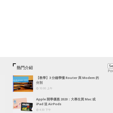
熱門介紹
Po
【教學】3 分鐘學懂 Router 與 Modem 的
分別
10:00 上午
Apple 開學優惠 2020：大專生買 Mac 或
iPad 送 AirPods
4:30 下午