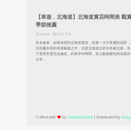
【車遊．北海道】北海道賞花時間表 觀
季節推薦
Kenne
5:52 下午
冬去春來，如果你想到北海道賞花，欣賞一大片美麗的花田，
沉在薰衣草的浪漫氣氛之中，但是北海道位於日本最北端，冬
下雪至到雪完全融化，約有半年時間，加上氣候變化與花期亦
日本…
Crafted with
by
TemplatesYard
| Distributed by
Gooya