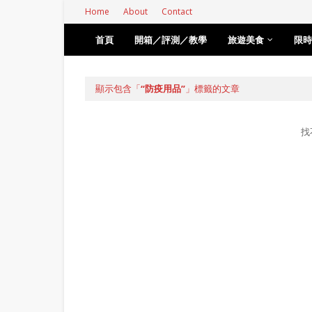
Home
About
Contact
首頁
開箱／評測／教學
旅遊美食
限時
顯示包含「
防疫用品
」標籤的文章
找