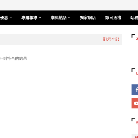
優惠
專題報導
潮流熱話
獨家網店
節日送禮
站
顯示全部
不到符合的結果