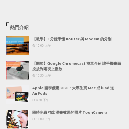
熱門介紹
【教學】3 分鐘學懂 Router 與 Modem 的分別
10:00 上午
【開箱】Google Chromecast 簡單介紹 讓手機畫面
投放到電視上播放
10:30 上午
Apple 開學優惠 2020：大專生買 Mac 或 iPad 送
AirPods
4:30 下午
限時免費 拍出漫畫效果的照片 ToonCamera
11:00 上午