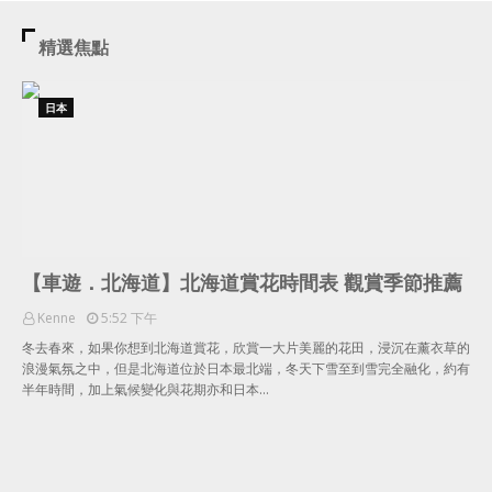
精選焦點
日本
【車遊．北海道】北海道賞花時間表 觀賞季節推薦
Kenne
5:52 下午
冬去春來，如果你想到北海道賞花，欣賞一大片美麗的花田，浸沉在薰衣草的
浪漫氣氛之中，但是北海道位於日本最北端，冬天下雪至到雪完全融化，約有
半年時間，加上氣候變化與花期亦和日本…