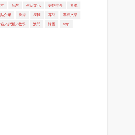
日本
台灣
生活文化
好物推介
希臘
重點介紹
香港
泰國
專訪
專欄文章
開箱／評測／教學
澳門
韓國
app