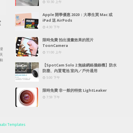
10:30 上午
Apple 開學優惠 2020：大專生買 Mac 或
iPad 送 AirPods
賞
4:30 下午
限時免費 拍出漫畫效果的照片
ToonCamera
浸
11:00 上午
天
和
【SpotCam Solo 2 無線網絡攝錄機】防水
防塵、內置電池 室內／戶外通用
5:00 下午
限時免費 非一般的特效 LightLeaker
7:59 下午
abi Templates