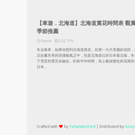
【車遊．北海道】北海道賞花時間表 觀
季節推薦
Kenne
5:52 下午
冬去春來，如果你想到北海道賞花，欣賞一大片美麗的花田，
沉在薰衣草的浪漫氣氛之中，但是北海道位於日本最北端，冬
下雪至到雪完全融化，約有半年時間，加上氣候變化與花期亦
日本…
Crafted with
by
TemplatesYard
| Distributed by
Gooya