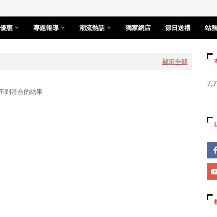
優惠
專題報導
潮流熱話
獨家網店
節日送禮
站
顯示全部
7,
不到符合的結果