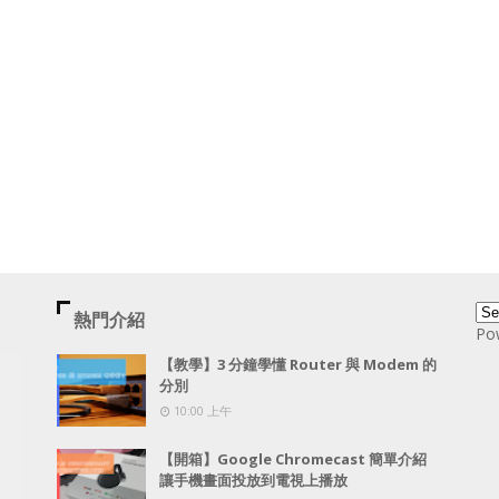
熱門介紹
Po
【教學】3 分鐘學懂 Router 與 Modem 的
分別
10:00 上午
【開箱】Google Chromecast 簡單介紹
讓手機畫面投放到電視上播放