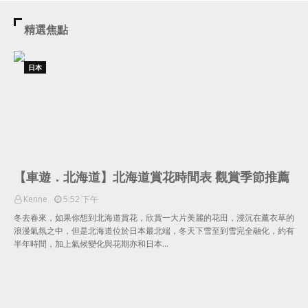
精選焦點
日本
【車遊．北海道】北海道賞花時間表 觀賞季節推薦
Kenne
5:52 下午
冬去春來，如果你想到北海道賞花，欣賞一大片美麗的花田，浸沉在薰衣草的
浪漫氣氛之中，但是北海道位於日本最北端，冬天下雪至到雪完全融化，約有
半年時間，加上氣候變化與花期亦和日本…