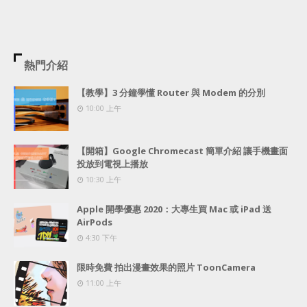
熱門介紹
【教學】3 分鐘學懂 Router 與 Modem 的分別
10:00 上午
【開箱】Google Chromecast 簡單介紹 讓手機畫面
投放到電視上播放
10:30 上午
Apple 開學優惠 2020：大專生買 Mac 或 iPad 送
AirPods
4:30 下午
限時免費 拍出漫畫效果的照片 ToonCamera
11:00 上午