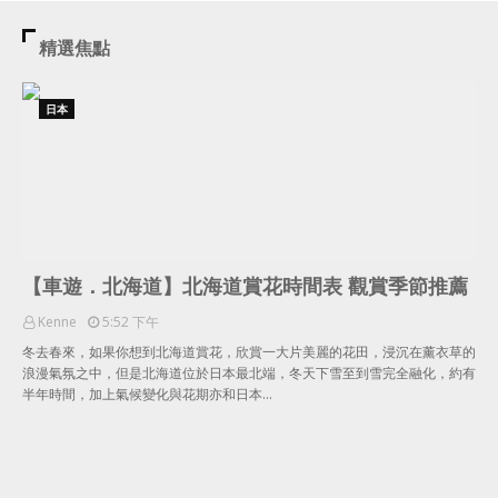
精選焦點
日本
【車遊．北海道】北海道賞花時間表 觀賞季節推薦
Kenne
5:52 下午
冬去春來，如果你想到北海道賞花，欣賞一大片美麗的花田，浸沉在薰衣草的
浪漫氣氛之中，但是北海道位於日本最北端，冬天下雪至到雪完全融化，約有
半年時間，加上氣候變化與花期亦和日本…