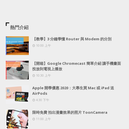
熱門介紹
【教學】3 分鐘學懂 Router 與 Modem 的分別
10:00 上午
【開箱】Google Chromecast 簡單介紹 讓手機畫面
投放到電視上播放
10:30 上午
Apple 開學優惠 2020：大專生買 Mac 或 iPad 送
AirPods
4:30 下午
限時免費 拍出漫畫效果的照片 ToonCamera
11:00 上午