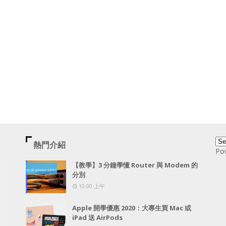
熱門介紹
Po
【教學】3 分鐘學懂 Router 與 Modem 的
分別
10:00 上午
Apple 開學優惠 2020：大專生買 Mac 或
iPad 送 AirPods