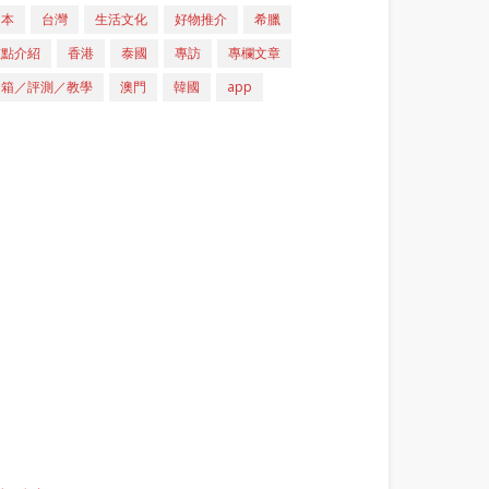
日本
台灣
生活文化
好物推介
希臘
重點介紹
香港
泰國
專訪
專欄文章
開箱／評測／教學
澳門
韓國
app