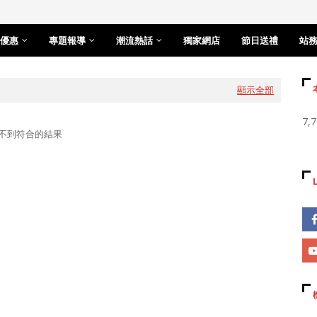
優惠
專題報導
潮流熱話
獨家網店
節日送禮
站
顯示全部
7,
不到符合的結果