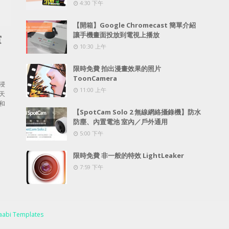
4:30 下午
【開箱】Google Chromecast 簡單介紹
讓手機畫面投放到電視上播放
賞
10:30 上午
限時免費 拍出漫畫效果的照片
ToonCamera
浸
11:00 上午
天
和
【SpotCam Solo 2 無線網絡攝錄機】防水
防塵、內置電池 室內／戶外通用
5:00 下午
限時免費 非一般的特效 LightLeaker
7:59 下午
abi Templates