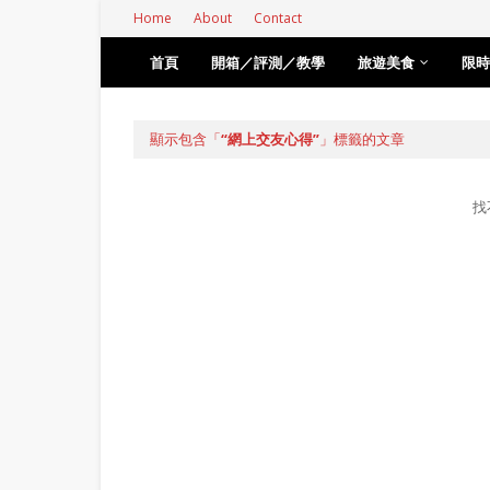
Home
About
Contact
首頁
開箱／評測／教學
旅遊美食
限時
顯示包含「
網上交友心得
」標籤的文章
找