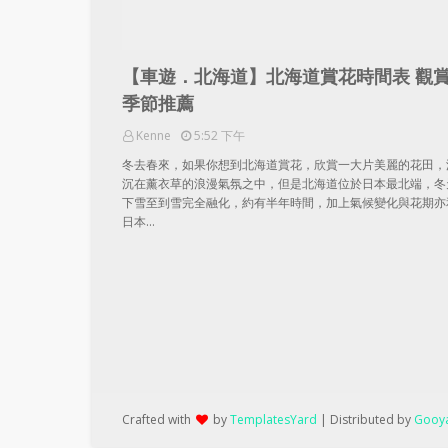
【車遊．北海道】北海道賞花時間表 觀
季節推薦
Kenne
5:52 下午
冬去春來，如果你想到北海道賞花，欣賞一大片美麗的花田，
沉在薰衣草的浪漫氣氛之中，但是北海道位於日本最北端，冬
下雪至到雪完全融化，約有半年時間，加上氣候變化與花期亦
日本…
Crafted with
by
TemplatesYard
| Distributed by
Gooya